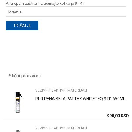
Anti-spam zaštita - izračunajte koliko je 9 - 4 :
POŠALJI
Slični proizvodi
VEZIVNI I ZAPTIVNI MATERIJALI
PUR PENA BELA PATTEX WHITETEQ STD 650ML
SD
998,00
RSD
VEZIVNI I ZAPTIVNI MATERIJALI