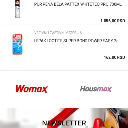
PUR PENA BELA PATTEX WHITETEQ PRO 700ML
SD
1.056,00
RSD
VEZIVNI I ZAPTIVNI MATERIJALI
LEPAK LOCTITE SUPER BOND POWER EASY 2g
SD
162,00
RSD
NEWSLETTER