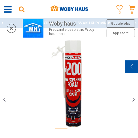
0
0
Woby haus
WOBY KARTICA NAGRAĐUJE SVAKU KUPOVINU!
Google play
Preuzmite besplatno Woby
App Store
haus app
1
2