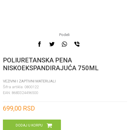
Podeli
POLIURETANSKA PENA
NISKOEKSPANDIRAJUĆA 750ML
VEZIVNI I ZAPTIVNI MATERIJALI
Šifra artikla:
0800122
EAN:
8683324496500
Unesi količinu
699,00
RSD
DODAJ U KORPU