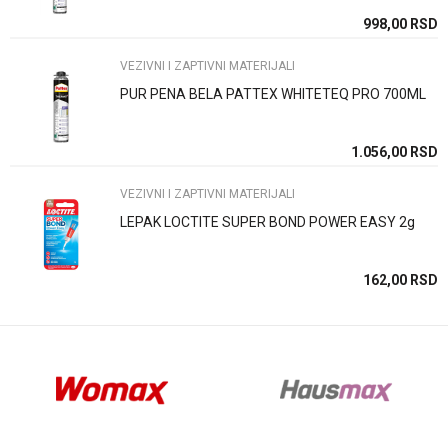
SD
998,00
RSD
VEZIVNI I ZAPTIVNI MATERIJALI
PUR PENA BELA PATTEX WHITETEQ PRO 700ML
Anti-spam zaštita - izračunajte koliko je 6 - 1 :
SD
1.056,00
RSD
VEZIVNI I ZAPTIVNI MATERIJALI
POŠALJI
LEPAK LOCTITE SUPER BOND POWER EASY 2g
SD
162,00
RSD