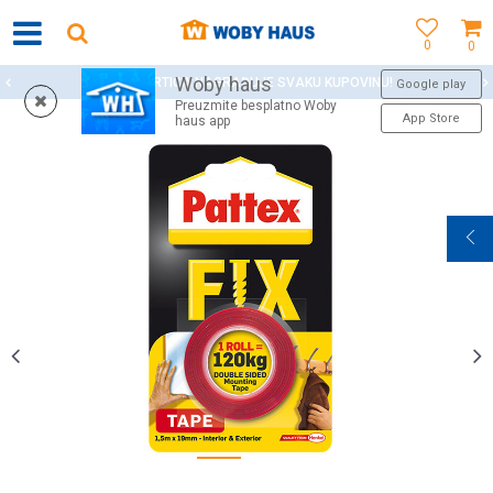
0
0
Woby haus
WOBY KARTICA NAGRAĐUJE SVAKU KUPOVINU!
Google play
Preuzmite besplatno Woby
App Store
haus app
1
2