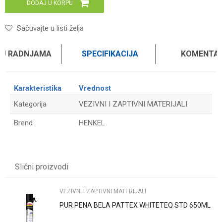
DODAJ U KORPU
Sačuvajte u listi želja
 U RADNJAMA
SPECIFIKACIJA
KOMENTAR
Karakteristika
Vrednost
Kategorija
VEZIVNI I ZAPTIVNI MATERIJALI
Brend
HENKEL
Ime/Nadimak
Slični proizvodi
Email
VEZIVNI I ZAPTIVNI MATERIJALI
PUR PENA BELA PATTEX WHITETEQ STD 650ML
Poruka