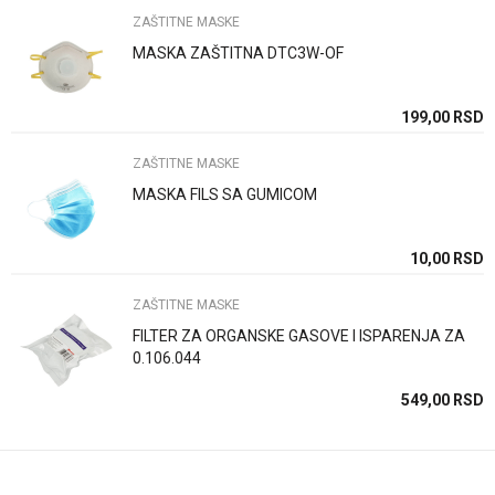
Brend
WOMAX
ZAŠTITNE MASKE
MASKA ZAŠTITNA DTC3W-OF
Poruka
SD
199,00
RSD
ZAŠTITNE MASKE
MASKA FILS SA GUMICOM
Anti-spam zaštita - izračunajte koliko je 4 + 1 :
SD
10,00
RSD
ZAŠTITNE MASKE
POŠALJI
FILTER ZA ORGANSKE GASOVE I ISPARENJA ZA
0.106.044
549,00
RSD