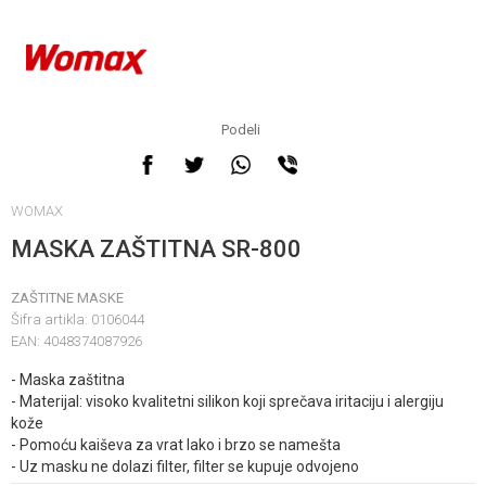
Podeli
WOMAX
MASKA ZAŠTITNA SR-800
ZAŠTITNE MASKE
Šifra artikla:
0106044
EAN:
4048374087926
- Maska zaštitna
- Materijal: visoko kvalitetni silikon koji sprečava iritaciju i alergiju
kože
- Pomoću kaiševa za vrat lako i brzo se namešta
- Uz masku ne dolazi filter, filter se kupuje odvojeno