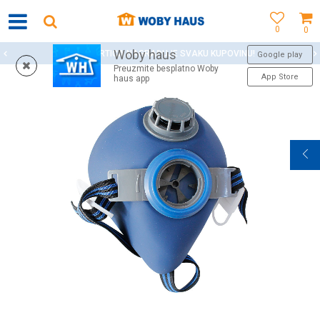
0
0
Woby haus
WOBY KARTICA NAGRAĐUJE SVAKU KUPOVINU!
Google play
Preuzmite besplatno Woby
App Store
haus app