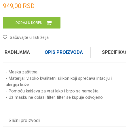
Unesi količinu
949,00
RSD
DODAJ U KORPU
Sačuvajte u listi želja
 U RADNJAMA
OPIS PROIZVODA
SPECIFIKAC
- Maska zaštitna
- Materijal: visoko kvalitetni silikon koji sprečava iritaciju i
alergiju kože
- Pomoću kaiševa za vrat lako i brzo se namešta
- Uz masku ne dolazi filter, filter se kupuje odvojeno
Karakteristika
Vrednost
Ime/Nadimak
Kategorija
ZAŠTITNE MASKE
Slični proizvodi
Težina specifikacija
0 kg
Email