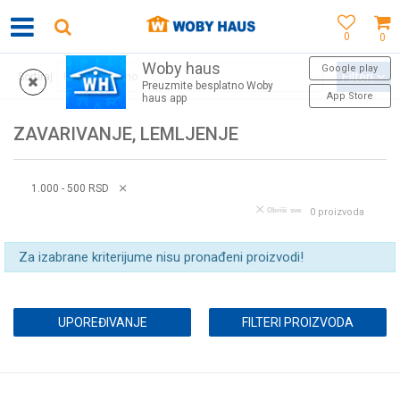
0
0
Woby haus
WOBY KARTICA NAGRAĐUJE SVAKU KUPOVINU!
Google play
Filteri
Sortiraj
Preuzmite besplatno Woby
App Store
haus app
ZAVARIVANJE, LEMLJENJE
1.000 - 500 RSD
Obriši sve
0
proizvoda
Za izabrane kriterijume nisu pronađeni proizvodi!
UPOREĐIVANJE
FILTERI PROIZVODA