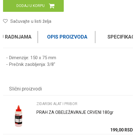
DODAJ U KORPU
Sačuvajte u listi želja
 U RADNJAMA
OPIS PROIZVODA
SPECIFIKAC
- Dimenzije: 150 x 75 mm
- Prečnik zaobljenja: 3/8"
Karakteristika
Vrednost
Ime/Nadimak
Kategorija
ZIDARSKI ALAT I PRIBOR
Slični proizvodi
Brend
WOMAX
Email
ZIDARSKI ALAT I PRIBOR
PRAH ZA OBELEŽAVANJE CRVENI 180gr
Poruka
SD
199,00
RSD
SD