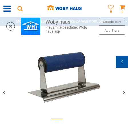
0
0
Woby haus
MOGUĆNOST BESPLATNE ISPORUKE ZA WEB PORUDŽBINE!
Google play
Preuzmite besplatno Woby
App Store
haus app
1
2