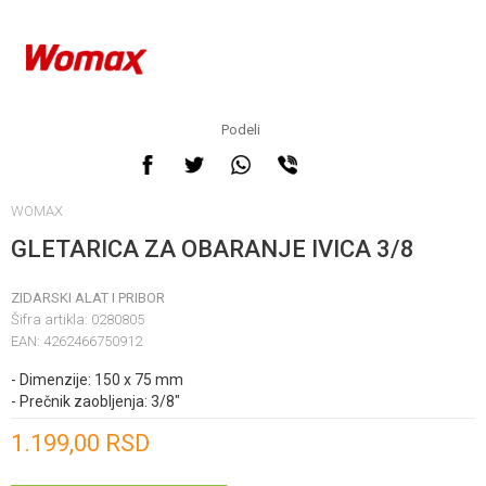
Podeli
WOMAX
GLETARICA ZA OBARANJE IVICA 3/8
ZIDARSKI ALAT I PRIBOR
Šifra artikla:
0280805
EAN:
4262466750912
- Dimenzije: 150 x 75 mm
- Prečnik zaobljenja: 3/8"
Unesi količinu
1.199,00
RSD