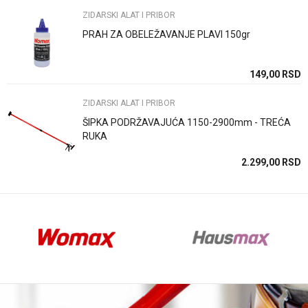
ZIDARSKI ALAT I PRIBOR
PRAH ZA OBELEŽAVANJE PLAVI 150gr
Anti-spam zaštita - izračunajte koliko je 4 + 1 :
SD
149,00
RSD
SD
ZIDARSKI ALAT I PRIBOR
POŠALJI
ŠIPKA PODRŽAVAJUĆA 1150-2900mm - TREĆA
RUKA
SD
2.299,00
RSD