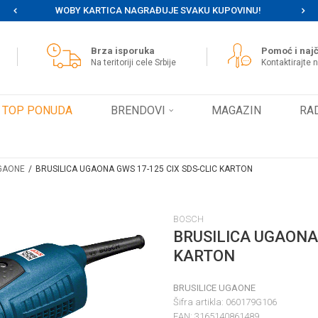
WOBY KARTICA NAGRAĐUJE SVAKU KUPOVINU!
MOG
Brza isporuka
Pomoć i najč
Na teritoriji cele Srbije
Kontaktirajte 
TOP PONUDA
BRENDOVI
MAGAZIN
RA
UGAONE
BRUSILICA UGAONA GWS 17-125 CIX SDS-CLIC KARTON
BOSCH
Obav
BRUSILICA UGAONA 
proizv
KARTON
BRUSILICE UGAONE
Šifra artikla:
060179G106
EAN:
3165140861489