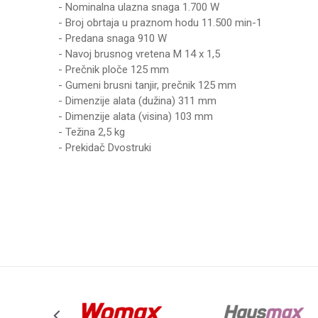
- Nominalna ulazna snaga 1.700 W
- Broj obrtaja u praznom hodu 11.500 min-1
- Predana snaga 910 W
- Navoj brusnog vretena M 14 x 1,5
- Prečnik ploče 125 mm
- Gumeni brusni tanjir, prečnik 125 mm
- Dimenzije alata (dužina) 311 mm
- Dimenzije alata (visina) 103 mm
- Težina 2,5 kg
- Prekidač Dvostruki
Karakteristika
Ime/Nadimak
Kategorija
Brend
Poruka
SNAGA (W)
BRZOSTEZNA MATICA
PREČNIK DISKA