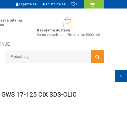
UĆNOST BESPLATNE ISPORUKE ZA WEB PORUDŽBINE!
Prijavite se
Registrujte se
0
0
ešća pitanja
nas
Besplatna dostava
Samo za web porudžbine preko 5000 rsd.
DNJE
Pretraži sajt
estite me kada
GWS 17-125 CIX SDS-CLIC
od bude dostupan