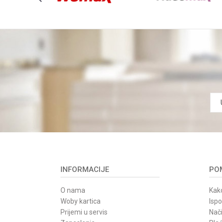
REGULACIJA OBRTAJA
Anti-spam zaštita - izračunajte koliko je 2 + 3 :
POŠALJI
INFORMACIJE
POM
O nama
Kako
Woby kartica
Isp
Prijemi u servis
Nači