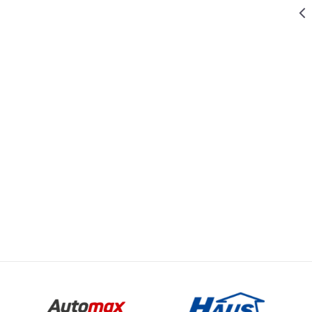
11.299,00
RSD
BRUSILICE UGAONE
BRUSILICA
UGAONA GP-
WS 2450
4.619,00
RSD
BRUSILICE UGAONE
BRUSILICA
UGAONA SAG
12-125
9.499,00
RSD
BRUSILICE UGAONE
Vrednost
Email
BRUSILICA
BRUSILICE UGAONE
UGAONA W-
WS 2200
BOSCH
1700 W
DA
125mm