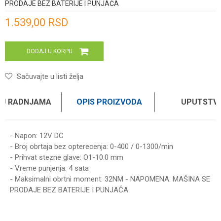
PRODAJE BEZ BATERIJE I PUNJAČA
Unesi količinu
1.539,00
RSD
DODAJ U KORPU
Sačuvajte u listi želja
 U RADNJAMA
OPIS PROIZVODA
UPUTSTV
- Napon: 12V DC
- Broj obrtaja bez opterecenja: 0-400 / 0-1300/min
- Prihvat stezne glave: O1-10.0 mm
- Vreme punjenja: 4 sata
- Maksimalni obrtni moment: 32NM - NAPOMENA: MAŠINA SE
PRODAJE BEZ BATERIJE I PUNJAČA
UPUTSTVO ZA KORIŠĆENJE
Ime/Nadimak
Preuzmite uputstvo