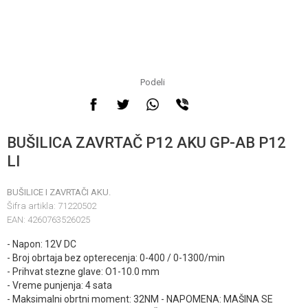
Podeli
BUŠILICA ZAVRTAČ P12 AKU GP-AB P12
LI
BUŠILICE I ZAVRTAČI AKU.
Šifra artikla:
71220502
EAN:
4260763526025
- Napon: 12V DC
- Broj obrtaja bez opterecenja: 0-400 / 0-1300/min
- Prihvat stezne glave: O1-10.0 mm
- Vreme punjenja: 4 sata
- Maksimalni obrtni moment: 32NM - NAPOMENA: MAŠINA SE