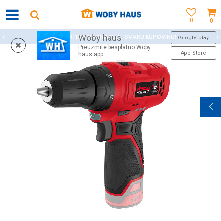
0
0
Woby haus
WOBY KARTICA NAGRAĐUJE SVAKU KUPOVINU!
Google play
Preuzmite besplatno Woby
App Store
haus app