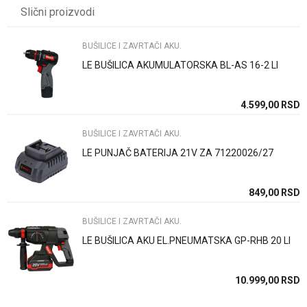
Slični proizvodi
Email
BUŠILICE I ZAVRTAČI AKU.
LE BUŠILICA AKUMULATORSKA BL-AS 16-2 LI
Poruka
SD
4.599,00
RSD
BUŠILICE I ZAVRTAČI AKU.
LE PUNJAČ BATERIJA 21V ZA 71220026/27
Anti-spam zaštita - izračunajte koliko je 2 + 3 :
SD
849,00
RSD
BUŠILICE I ZAVRTAČI AKU.
POŠALJI
LE BUŠILICA AKU EL.PNEUMATSKA GP-RHB 20 LI
SD
10.999,00
RSD