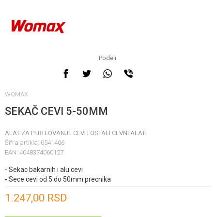
Podeli
WOMAX
SEKAČ CEVI 5-50MM
ALAT ZA PERTLOVANJE CEVI I OSTALI CEVNI ALATI
Šifra artikla:
0541406
EAN:
4048374060127
- Sekac bakarnih i alu cevi
- Sece cevi od 5 do 50mm precnika
Unesi količinu
1.247,00
RSD