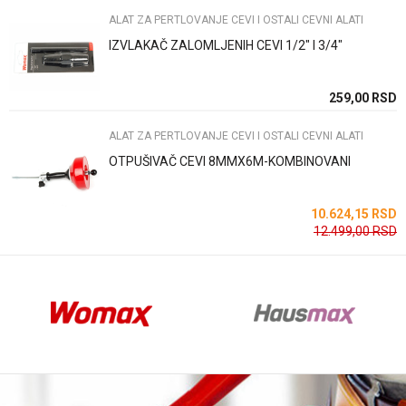
ALAT ZA PERTLOVANJE CEVI I OSTALI CEVNI ALATI
IZVLAKAČ ZALOMLJENIH CEVI 1/2" I 3/4"
Anti-spam zaštita - izračunajte koliko je 9 - 4 :
SD
259,00
RSD
ALAT ZA PERTLOVANJE CEVI I OSTALI CEVNI ALATI
POŠALJI
OTPUŠIVAČ CEVI 8MMX6M-KOMBINOVANI
SD
10.624,15
RSD
12.499,00
RSD