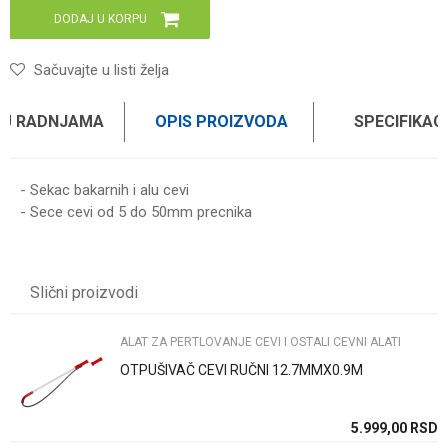
DODAJ U KORPU
Sačuvajte u listi želja
 U RADNJAMA
OPIS PROIZVODA
SPECIFIKAC
- Sekac bakarnih i alu cevi
- Sece cevi od 5 do 50mm precnika
Karakteristika
Vrednost
Ime/Nadimak
Kategorija
Alat za pertlovanje cevi i ostali cevni alati
Slični proizvodi
Brend
WOMAX
Email
ALAT ZA PERTLOVANJE CEVI I OSTALI CEVNI ALATI
OTPUŠIVAČ CEVI RUČNI 12.7MMX0.9M
Poruka
SD
5.999,00
RSD