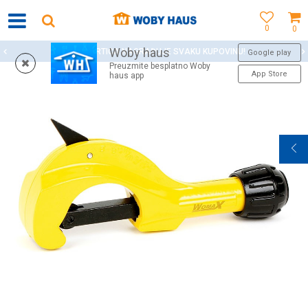
0
0
Woby haus
WOBY KARTICA NAGRAĐUJE SVAKU KUPOVINU!
Google play
Preuzmite besplatno Woby
App Store
haus app