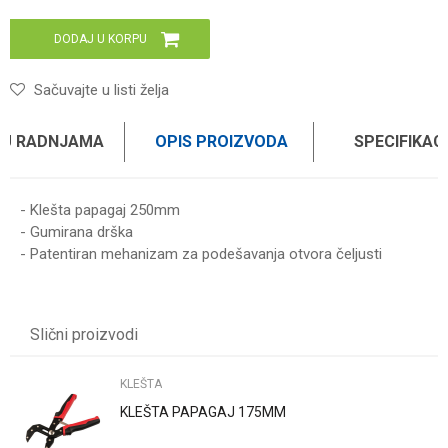
DODAJ U KORPU
Sačuvajte u listi želja
 U RADNJAMA
OPIS PROIZVODA
SPECIFIKAC
- Klešta papagaj 250mm
- Gumirana drška
- Patentiran mehanizam za podešavanja otvora čeljusti
Karakteristika
Vrednost
Ime/Nadimak
Kategorija
KLEŠTA
Slični proizvodi
Brend
WOMAX
Email
KLEŠTA
KLEŠTA PAPAGAJ 175MM
Poruka