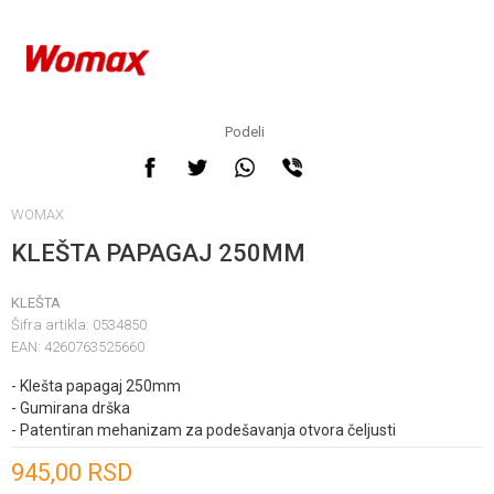
Podeli
WOMAX
KLEŠTA PAPAGAJ 250MM
KLEŠTA
Šifra artikla:
0534850
EAN:
4260763525660
- Klešta papagaj 250mm
- Gumirana drška
- Patentiran mehanizam za podešavanja otvora čeljusti
Unesi količinu
945,00
RSD