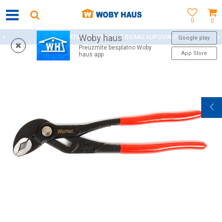
0
0
Woby haus
WOBY KARTICA NAGRAĐUJE SVAKU KUPOVINU!
Google play
Preuzmite besplatno Woby
App Store
haus app