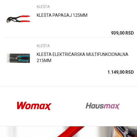
KLEŠTA
KLEŠTA PAPAGAJ 125MM
Anti-spam zaštita - izračunajte koliko je 2 + 3 :
SD
939,00
RSD
KLEŠTA
POŠALJI
KLEŠTA ELEKTRIČARSKA MULTIFUNKCIONALNA
215MM
SD
1.149,00
RSD