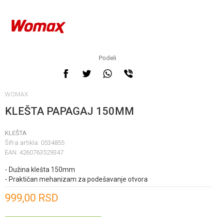
Podeli
WOMAX
KLEŠTA PAPAGAJ 150MM
KLEŠTA
Šifra artikla:
0534855
EAN:
4260763529347
- Dužina klešta 150mm
- Praktičan mehanizam za podešavanje otvora
Unesi količinu
999,00
RSD