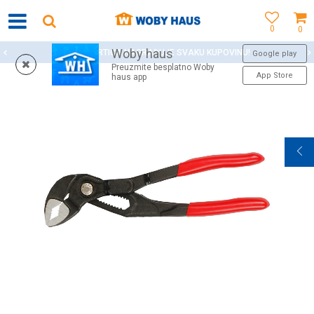
0
0
Woby haus
WOBY KARTICA NAGRAĐUJE SVAKU KUPOVINU!
Google play
Preuzmite besplatno Woby
App Store
haus app