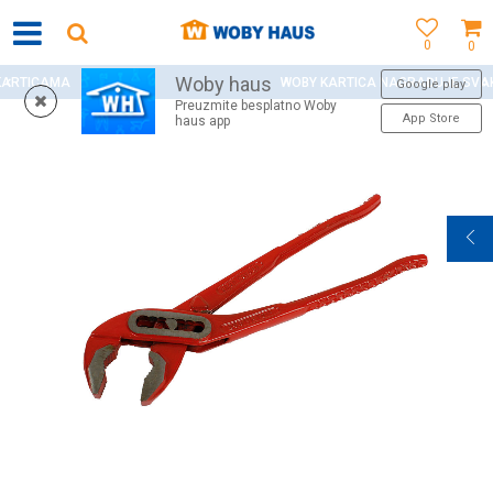
0
0
Woby haus
WOBY KARTICA NAGRAĐUJE SVAKU KUPOVINU!
Google play
Preuzmite besplatno Woby
App Store
haus app