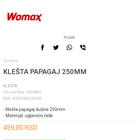
Podeli
WOMAX
KLEŠTA PAPAGAJ 250MM
KLEŠTA
Šifra artikla:
0534851
EAN:
4260763526599
- Klešta papagaj dužine 250mm
- Materijal: ugljenični čelik
Unesi količinu
459,00
RSD