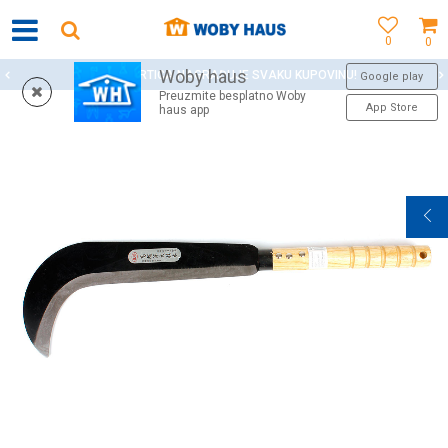
0
0
Woby haus
WOBY KARTICA NAGRAĐUJE SVAKU KUPOVINU!
Google play
Preuzmite besplatno Woby
App Store
haus app