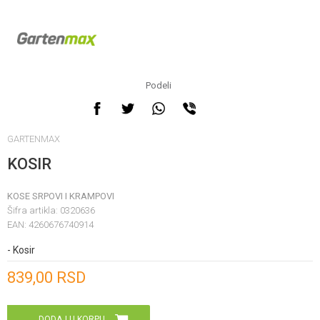
Podeli
GARTENMAX
KOSIR
KOSE SRPOVI I KRAMPOVI
Šifra artikla:
0320636
EAN:
4260676740914
- Kosir
Unesi količinu
839,00
RSD
DODAJ U KORPU