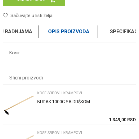
Sačuvajte u listi želja
 U RADNJAMA
OPIS PROIZVODA
SPECIFIKAC
- Kosir
Karakteristika
Vrednost
Ime/Nadimak
Kategorija
KOSE SRPOVI I KRAMPOVI
Slični proizvodi
Brend
GARTENMAX
Email
KOSE SRPOVI I KRAMPOVI
BUDAK 1000G SA DRŠKOM
Poruka
SD
1.349,00
RSD
KOSE SRPOVI I KRAMPOVI