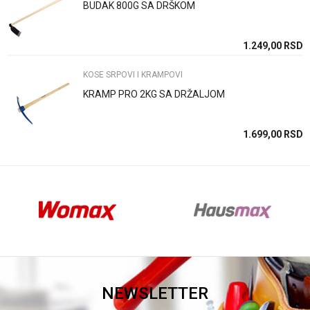
BUDAK 800G SA DRŠKOM
Anti-spam zaštita - izračunajte koliko je 2 + 3 :
SD
1.249,00
RSD
KOSE SRPOVI I KRAMPOVI
POŠALJI
KRAMP PRO 2KG SA DRŽALJOM
SD
1.699,00
RSD
NEWSLETTER