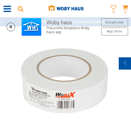
0
0
Woby haus
WOBY KARTICA NAGRAĐUJE SVAKU KUPOVINU!
Google play
Preuzmite besplatno Woby
App Store
haus app