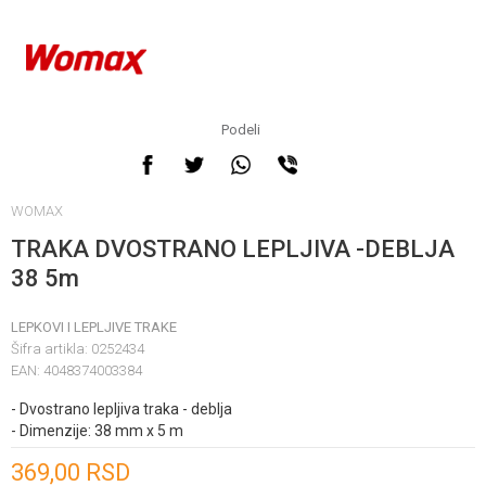
Podeli
WOMAX
TRAKA DVOSTRANO LEPLJIVA -DEBLJA
38 5m
LEPKOVI I LEPLJIVE TRAKE
Šifra artikla:
0252434
EAN:
4048374003384
- Dvostrano lepljiva traka - deblja
- Dimenzije: 38 mm x 5 m
Unesi količinu
369,00
RSD