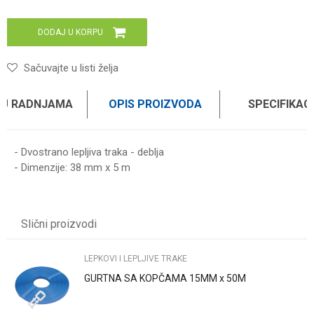
DODAJ U KORPU
Sačuvajte u listi želja
 U RADNJAMA
OPIS PROIZVODA
SPECIFIKAC
- Dvostrano lepljiva traka - deblja
- Dimenzije: 38 mm x 5 m
Karakteristika
Vrednost
Ime/Nadimak
Kategorija
LEPKOVI I LEPLJIVE TRAKE
Slični proizvodi
Brend
WOMAX
Email
LEPKOVI I LEPLJIVE TRAKE
GURTNA SA KOPČAMA 15MM x 50M
Poruka