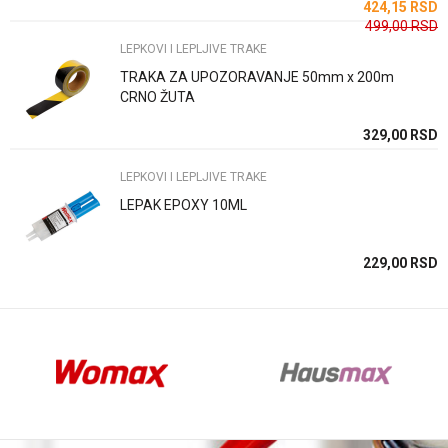
SD
424,15
RSD
499,00
RSD
LEPKOVI I LEPLJIVE TRAKE
TRAKA ZA UPOZORAVANJE 50mm x 200m
CRNO ŽUTA
Anti-spam zaštita - izračunajte koliko je 9 - 4 :
SD
329,00
RSD
LEPKOVI I LEPLJIVE TRAKE
POŠALJI
LEPAK EPOXY 10ML
SD
229,00
RSD