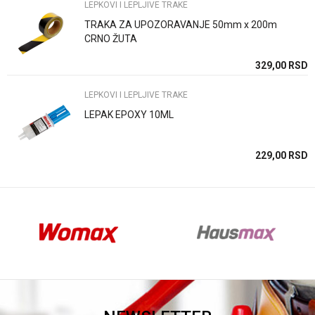
LEPKOVI I LEPLJIVE TRAKE
TRAKA ZA UPOZORAVANJE 50mm x 200m
CRNO ŽUTA
Anti-spam zaštita - izračunajte koliko je 2 + 3 :
SD
329,00
RSD
LEPKOVI I LEPLJIVE TRAKE
POŠALJI
LEPAK EPOXY 10ML
SD
229,00
RSD