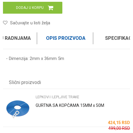
DODAJ U KORPU
Sačuvajte u listi želja
 U RADNJAMA
OPIS PROIZVODA
SPECIFIKAC
- Dimenzija: 2mm x 36mm 5m
Karakteristika
Vrednost
Ime/Nadimak
Kategorija
LEPKOVI I LEPLJIVE TRAKE
Slični proizvodi
Brend
WOMAX
Email
LEPKOVI I LEPLJIVE TRAKE
GURTNA SA KOPČAMA 15MM x 50M
Poruka
SD
424,15
RSD
499,00
RSD