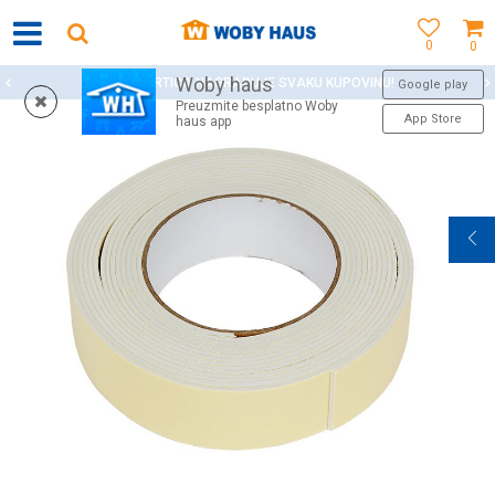
0
0
Woby haus
WOBY KARTICA NAGRAĐUJE SVAKU KUPOVINU!
Google play
Preuzmite besplatno Woby
App Store
haus app