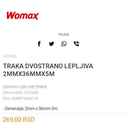
Podeli
WOMAX
TRAKA DVOSTRANO LEPLJIVA
2MMX36MMX5M
LEPKOVI I LEPLJIVE TRAKE
Šifra artikla:
0252443
EAN:
4048374064118
- Dimenzija: 2mm x 36mm 5m
Unesi količinu
269,00
RSD