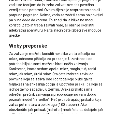
voditi se teorijom da ih treba zalivati sve dok površina
zemljišta ne potamni. Ovo mišljenje je rasprostranjeno ali i
potpuno pogrešno. Naime, voda se zadrži samo na površini
pa ni ne dođe do korena. To znači da je biljke ne mogu
koristiti. Zato ih treba zalivati ređe, ali obilnije i koristiti
adekvatnu aparaturu. Na taj način ćete izbeći sve moguće
greške.
Woby preporuke
Za zalivanje možete koristiti nekoliko vrsta
pištolja na
mlaz
,
odnosno
pištolja za prskanje
. U zavisnosti od
potreba biljaka sami možete birati način zalivanja.
Konkretno, imate sedam opcija: mlaz, magla, tuš, tanki
mlaz, jak mlaz, široki mlaz. Šta ćete izabrati zavisi od
površine koja se zaliva, kao i od toga koje biljke gajite.
Najlakša i najefikasnija opcija je upotreba
prskalica
koje se
jednostavno zabadaju u zemlju. Svaka prskalica ima
određen prečnik zalivanja,a preporučujemo vam dobro
poznati model
“izraelku“
. Reč je o rotirajućoj prskalici koja
zaliva pet metara u polukrugu (180 stepeni). Ako
obezbedite jači pritisak (hidrofor) moći ćete da dobijete jači