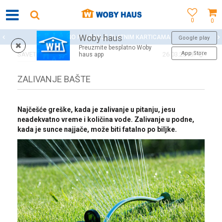
0
0
Woby haus
SIGURNO PLAĆANJE PLATNIM KARTICAMA
Google play
Preuzmite besplatno Woby
App Store
SAVETI
26.03.2018.
haus app
ZALIVANJE BAŠTE
Najčešće greške, kada je zalivanje u pitanju, jesu
neadekvatno vreme i količina vode. Zalivanje u podne,
kada je sunce najjače, može biti fatalno po biljke.