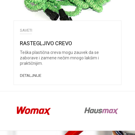
SAVETI
RASTEGLJIVO CREVO
Teška plastična creva mogu zauvek da se
zaborave i zamene nečim mnogo lakšim i
praktičnijim.
DETALJNIJE