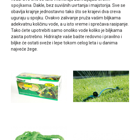
spojkama
. Dakle, bez suvišnih uvrtanja i majstorija. Sve se
obavlja krajnje jednostavno tako što se krajevi dva creva
uguraju u spojku. Ovakvo zalivanje pruža vašim biljkama
adekvatnu količinu vode, a u isto vreme i sprečava rasipanje.
Tako ćete upotrebiti samo onoliko vode koliko je biljkama
zaista potrebno. Hidrirajte vaše bašte redovno i pravilno i
biljke će ostati sveže i lepe tokom celog leta i u danima
najveće žege.