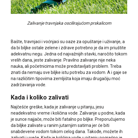
Zalivanje travnjaka oscilirajućom prskalicom
Bašte, travnjaci i voćnjaci su oaze za opuštanje i uživanje, a
da bi biljke ostale zelene i zdrave potrebno je da im priuštite
adekvatnu negu. Jedna od najvažnijih stavki, naročito tokom
vrelih dana, jeste zalivanje. Pravilno zalivanje nije neka
nauka, ali početnicima može predstavljati problem. Treba
znati da nemaju sve biljke istu potrebu za vodom. A i gaje se
na različitim tipovima zemljišta koja imaju drugačiju moć
zadržavanja vode.
Kada i koliko zalivati
Najčešće greške, kada je zalivanje u pitanju, jesu
neadekvatno vreme i količina vode. Zalivanje u podne, kada
je sunce najjače, može biti fatalno po biljke. Preporučujemo
da biljke zalivate u ranim jutarnjim satima jer će biti
snabdevene vodom tokom celog dana. Takođe, možete ih
zalivati i uveče. Kada je količina vode u pitanju pogrešno je