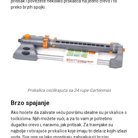
pritisak i povežete nekoliko prskalica na jedno crevo i to
preko brzih spojki.
Prskalica oscilirajuća sa 24 rupe Gartenmax
Brzo spajanje
Ako hoćete da zalivate veću površinu idealne su
prskalice s
točkićima
. Njih možete vući, a za to vam je potrebno
dugačko crevo i, naravno, jak pritisak. Za travnjake su
najbolje
rotirajuće prskalice
koje imaju tri dela iz kojih izlazi
voda. Sve one se lako montiraju zahvaljujući
brzim