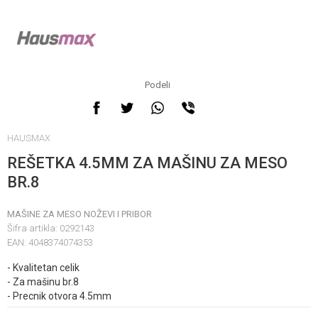
Podeli
Obavestite me kada
proizvod bude dostupan
HAUSMAX
REŠETKA 4.5MM ZA MAŠINU ZA MESO
BR.8
MAŠINE ZA MESO NOŽEVI I PRIBOR
Šifra artikla:
0292143
EAN:
4048374074353
- Kvalitetan celik
Unesi količinu
- Za mašinu br.8
- Precnik otvora 4.5mm