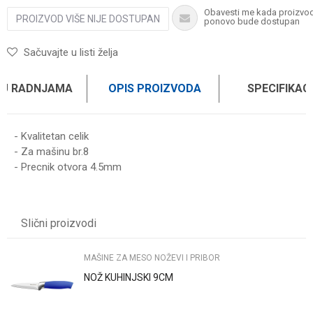
Obavesti me kada proizvo
PROIZVOD VIŠE NIJE DOSTUPAN
ponovo bude dostupan
Sačuvajte u listi želja
 U RADNJAMA
OPIS PROIZVODA
SPECIFIKAC
- Kvalitetan celik
- Za mašinu br.8
- Precnik otvora 4.5mm
Karakteristika
Vrednost
Ime/Nadimak
Kategorija
MAŠINE ZA MESO NOŽEVI I PRIBOR
Slični proizvodi
Brend
HAUSMAX
Email
MAŠINE ZA MESO NOŽEVI I PRIBOR
NOŽ KUHINJSKI 9CM
Poruka