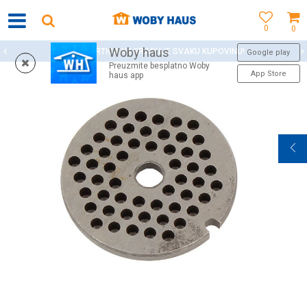
0
0
Woby haus
WOBY KARTICA NAGRAĐUJE SVAKU KUPOVINU!
Google play
Preuzmite besplatno Woby
App Store
haus app