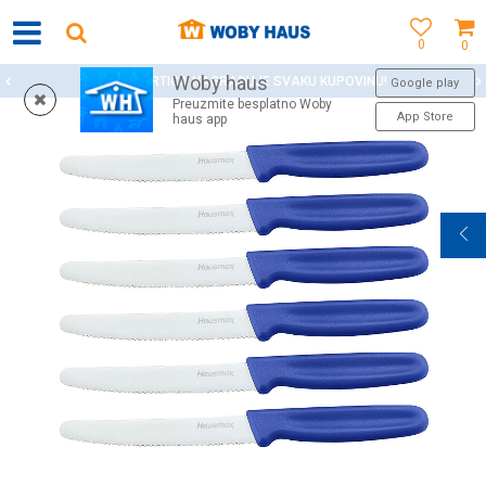
0
0
Woby haus
WOBY KARTICA NAGRAĐUJE SVAKU KUPOVINU!
Google play
Preuzmite besplatno Woby
App Store
haus app