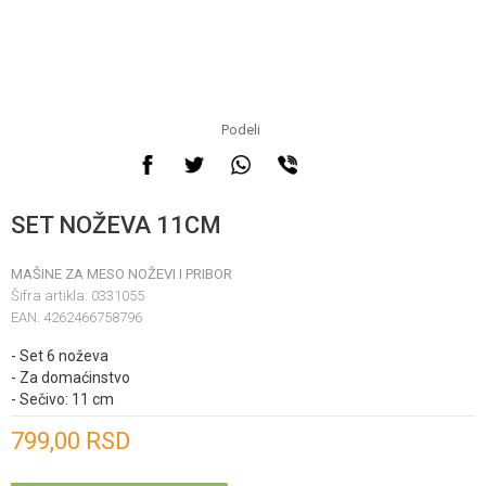
Podeli
SET NOŽEVA 11CM
MAŠINE ZA MESO NOŽEVI I PRIBOR
Šifra artikla:
0331055
EAN:
4262466758796
- Set 6 noževa
- Za domaćinstvo
- Sečivo: 11 cm
Unesi količinu
799,00
RSD