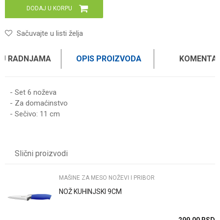
DODAJ U KORPU
Sačuvajte u listi želja
 U RADNJAMA
OPIS PROIZVODA
KOMENTAR
- Set 6 noževa
- Za domaćinstvo
- Sečivo: 11 cm
Ime/Nadimak
Slični proizvodi
Email
MAŠINE ZA MESO NOŽEVI I PRIBOR
NOŽ KUHINJSKI 9CM
Poruka