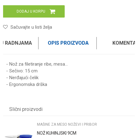
DODAJ U KORPU
Sačuvajte u listi želja
 U RADNJAMA
OPIS PROIZVODA
KOMENTAR
- Nož za filetiranje ribe, mesa...
- Sečivo: 15 cm
- Nerđajući čelik
- Ergonomska drška
Ime/Nadimak
Slični proizvodi
Email
MAŠINE ZA MESO NOŽEVI I PRIBOR
NOŽ KUHINJSKI 9CM