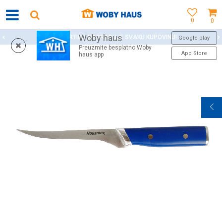
0
0
Woby haus
WOBY KARTICA NAGRAĐUJE SVAKU KUPOVINU!
Google play
Preuzmite besplatno Woby
App Store
haus app