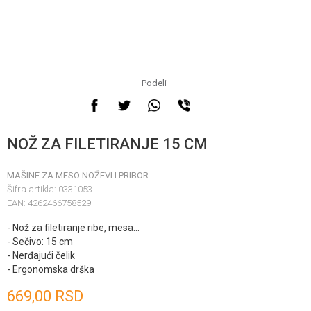
Podeli
NOŽ ZA FILETIRANJE 15 CM
MAŠINE ZA MESO NOŽEVI I PRIBOR
Šifra artikla:
0331053
EAN:
4262466758529
- Nož za filetiranje ribe, mesa...
- Sečivo: 15 cm
- Nerđajući čelik
- Ergonomska drška
Unesi količinu
669,00
RSD