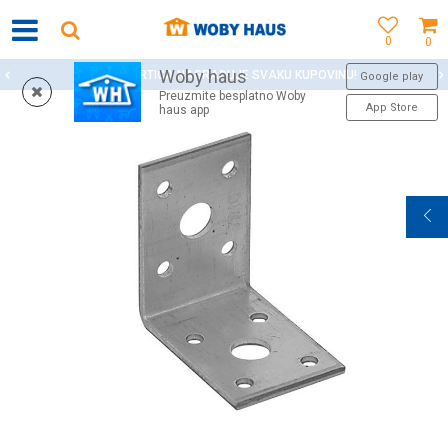
0
0
Woby haus
WOBY KARTICA NAGRAĐUJE SVAKU KUPOVINU!
Google play
Preuzmite besplatno Woby
App Store
haus app