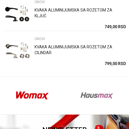
OKOVI
KVAKA ALUMINIJUMSKA SA ROZETOM ZA
KLJUČ
Anti-spam zaštita - izračunajte koliko je 6 - 1 :
SD
749,00
RSD
OKOVI
POŠALJI
KVAKA ALUMINIJUMSKA SA ROZETOM ZA
CILINDAR
SD
799,00
RSD