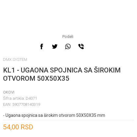
Podeli
DMX SYSTEM
KL1 - UGAONA SPOJNICA SA ŠIROKIM
OTVOROM 50X50X35
OKOVI
Šifra artikla:
D4071
EAN:
5907708140319
- Ugaona spojnica sa širokim otvorom 50X50X35 mm
Unesi količinu
54,00
RSD