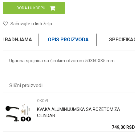
DODAJ U KORPU
Sačuvajte u listi želja
 U RADNJAMA
OPIS PROIZVODA
SPECIFIKAC
- Ugaona spojnica sa širokim otvorom 50X50X35 mm
Karakteristika
Vrednost
Ime/Nadimak
Kategorija
OKOVI
Slični proizvodi
Brend
DMX SYSTEM
Email
OKOVI
KVAKA ALUMINIJUMSKA SA ROZETOM ZA
Poruka
CILINDAR
SD
749,00
RSD