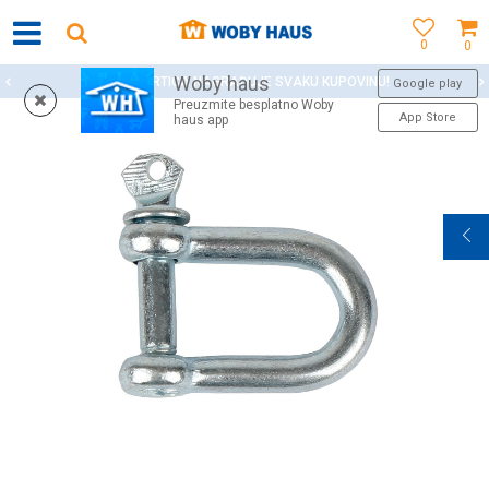
0
0
Woby haus
WOBY KARTICA NAGRAĐUJE SVAKU KUPOVINU!
Google play
Preuzmite besplatno Woby
App Store
haus app