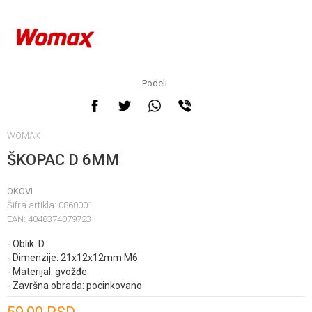
Podeli
WOMAX
ŠKOPAC D 6MM
OKOVI
Šifra artikla:
0860001
EAN:
4048374079723
- Oblik: D
- Dimenzije: 21x12x12mm M6
- Materijal: gvožđe
- Završna obrada: pocinkovano
Unesi količinu