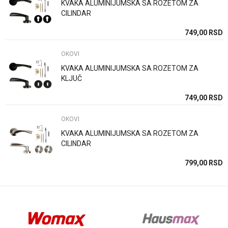
KVAKA ALUMINIJUMSKA SA ROZETOM ZA
Poruka
CILINDAR
SD
749,00
RSD
OKOVI
KVAKA ALUMINIJUMSKA SA ROZETOM ZA
KLJUČ
Anti-spam zaštita - izračunajte koliko je 4 + 1 :
SD
749,00
RSD
OKOVI
POŠALJI
KVAKA ALUMINIJUMSKA SA ROZETOM ZA
CILINDAR
SD
799,00
RSD