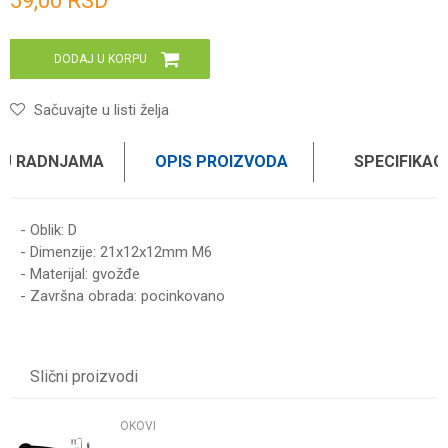
59,00
RSD
DODAJ U KORPU
Sačuvajte u listi želja
 U RADNJAMA
OPIS PROIZVODA
SPECIFIKAC
- Oblik: D
- Dimenzije: 21x12x12mm M6
- Materijal: gvožđe
- Završna obrada: pocinkovano
Karakteristika
Vrednost
Ime/Nadimak
Kategorija
OKOVI
Slični proizvodi
Brend
WOMAX
Email
OKOVI