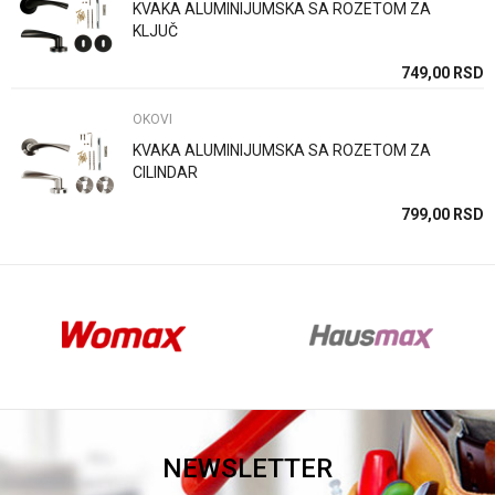
KVAKA ALUMINIJUMSKA SA ROZETOM ZA
KLJUČ
Anti-spam zaštita - izračunajte koliko je 2 + 3 :
SD
749,00
RSD
OKOVI
POŠALJI
KVAKA ALUMINIJUMSKA SA ROZETOM ZA
CILINDAR
SD
799,00
RSD
NEWSLETTER