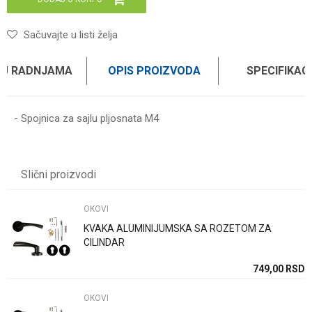
Sačuvajte u listi želja
 U RADNJAMA
OPIS PROIZVODA
SPECIFIKAC
- Spojnica za sajlu pljosnata M4
Karakteristika
Vrednost
Ime/Nadimak
Kategorija
OKOVI
Slični proizvodi
Brend
WOMAX
Email
OKOVI
KVAKA ALUMINIJUMSKA SA ROZETOM ZA
Poruka
CILINDAR
SD
749,00
RSD
OKOVI