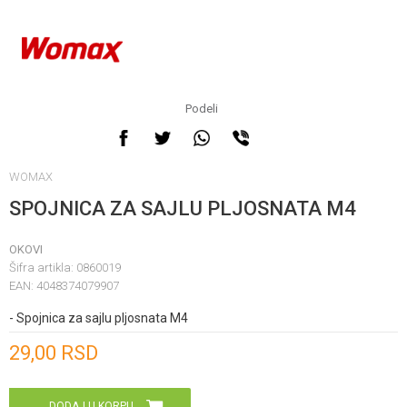
Podeli
WOMAX
SPOJNICA ZA SAJLU PLJOSNATA M4
OKOVI
Šifra artikla:
0860019
EAN:
4048374079907
- Spojnica za sajlu pljosnata M4
Unesi količinu
29,00
RSD
DODAJ U KORPU