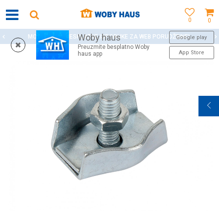
0
0
Woby haus
MOGUĆNOST BESPLATNE ISPORUKE ZA WEB PORUDŽBINE!
Google play
Preuzmite besplatno Woby
App Store
haus app