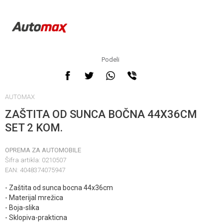
Podeli
AUTOMAX
ZAŠTITA OD SUNCA BOČNA 44X36CM
SET 2 KOM.
OPREMA ZA AUTOMOBILE
Šifra artikla:
0210507
EAN:
4048374075947
- Zaštita od sunca bocna 44x36cm
- Materijal mrežica
- Boja-slika
- Sklopiva-prakticna