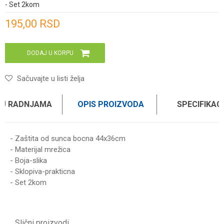
- Set 2kom
Unesi količinu
195,00
RSD
DODAJ U KORPU
Sačuvajte u listi želja
 U RADNJAMA
OPIS PROIZVODA
SPECIFIKAC
- Zaštita od sunca bocna 44x36cm
- Materijal mrežica
- Boja-slika
- Sklopiva-prakticna
- Set 2kom
Karakteristika
Vrednost
Ime/Nadimak
Kategorija
OPREMA ZA AUTOMOBILE
Slični proizvodi