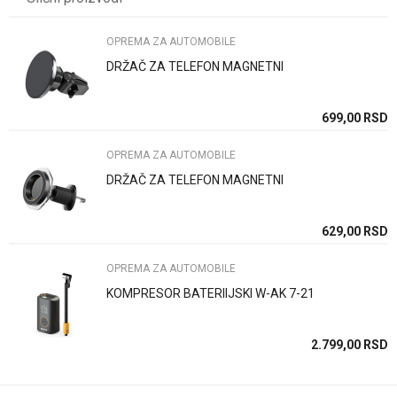
Brend
AUTOMAX
Email
OPREMA ZA AUTOMOBILE
DRŽAČ ZA TELEFON MAGNETNI
Poruka
SD
699,00
RSD
OPREMA ZA AUTOMOBILE
DRŽAČ ZA TELEFON MAGNETNI
Anti-spam zaštita - izračunajte koliko je 6 - 1 :
SD
629,00
RSD
OPREMA ZA AUTOMOBILE
POŠALJI
KOMPRESOR BATERIIJSKI W-AK 7-21
SD
2.799,00
RSD