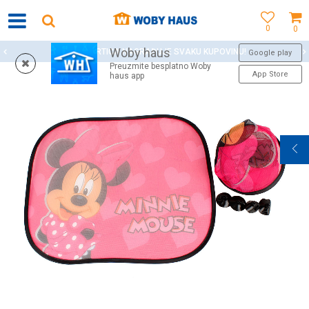
0
0
Woby haus
WOBY KARTICA NAGRAĐUJE SVAKU KUPOVINU!
Google play
Preuzmite besplatno Woby
App Store
haus app