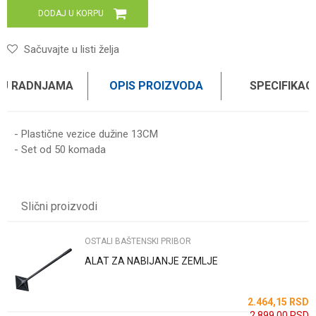
DODAJ U KORPU
Sačuvajte u listi želja
 U RADNJAMA
OPIS PROIZVODA
SPECIFIKAC
- Plastične vezice dužine 13CM
- Set od 50 komada
Karakteristika
Vrednost
Ime/Nadimak
Kategorija
OSTALI BAŠTENSKI PRIBOR
Slični proizvodi
Težina specifikacija
0 kg
Email
Brend
GARTENMAX
OSTALI BAŠTENSKI PRIBOR
ALAT ZA NABIJANJE ZEMLJE
Poruka
SD
2.464,15
RSD
2.899,00
RSD