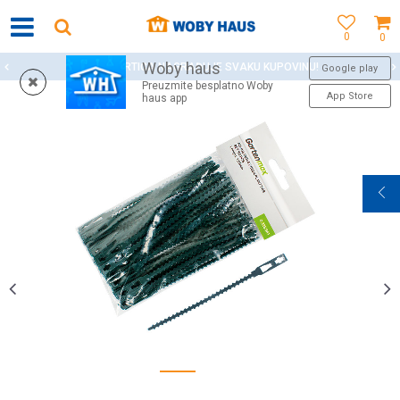
0
0
Woby haus
WOBY KARTICA NAGRAĐUJE SVAKU KUPOVINU!
Google play
Preuzmite besplatno Woby
App Store
haus app
1
2