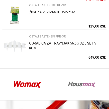
OSTALI BAŠTENSKI PRIBOR
ŽICA ZA VEZIVANJE 3MM*5M
Anti-spam zaštita - izračunajte koliko je 4 + 1 :
SD
129,00
RSD
OSTALI BAŠTENSKI PRIBOR
POŠALJI
OGRADICA ZA TRAVNJAK 56.5 x 32.5 SET 5
KOM.
SD
649,00
RSD