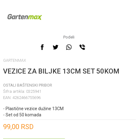
Podeli
GARTENMAX
VEZICE ZA BILJKE 13CM SET 50KOM
OSTALI BAŠTENSKI PRIBOR
Šifra artikla:
0325941
EAN:
4262466755696
- Plastične vezice dužine 13CM
- Set od 50 komada
Unesi količinu
99,00
RSD