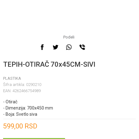
Podeli
TEPIH-OTIRAČ 70x45CM-SIVI
PLASTIKA
Šifra artikla:
0290210
EAN:
4262466754989
- Otirač
- Dimenzija: 700x450 mm
- Boja: Svetlo siva
Unesi količinu
599,00
RSD