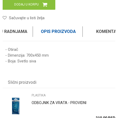
DODAJ U KORPU
Sačuvajte u listi želja
 U RADNJAMA
OPIS PROIZVODA
KOMENTAR
- Otirač
- Dimenzija: 700x450 mm
- Boja: Svetlo siva
Ime/Nadimak
Slični proizvodi
Email
PLASTIKA
ODBOJNIK ZA VRATA - PROVIDNI
Poruka