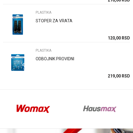
SD
210,00
RSD
PLASTIKA
STOPER ZA VRATA
Anti-spam zaštita - izračunajte koliko je 9 - 4 :
SD
120,00
RSD
PLASTIKA
POŠALJI
ODBOJNIK PROVIDNI
SD
219,00
RSD