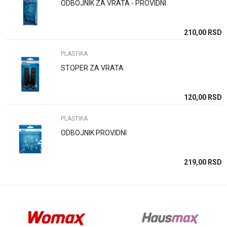
ODBOJNIK ZA VRATA - PROVIDNI
Poruka
SD
210,00
RSD
PLASTIKA
STOPER ZA VRATA
Anti-spam zaštita - izračunajte koliko je 6 - 1 :
SD
120,00
RSD
PLASTIKA
POŠALJI
ODBOJNIK PROVIDNI
SD
219,00
RSD