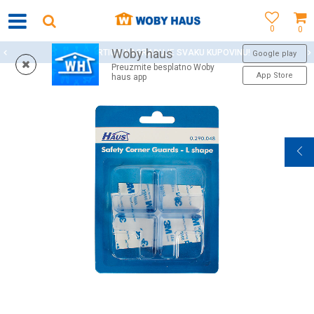
0
0
Woby haus
WOBY KARTICA NAGRAĐUJE SVAKU KUPOVINU!
Google play
Preuzmite besplatno Woby
App Store
haus app