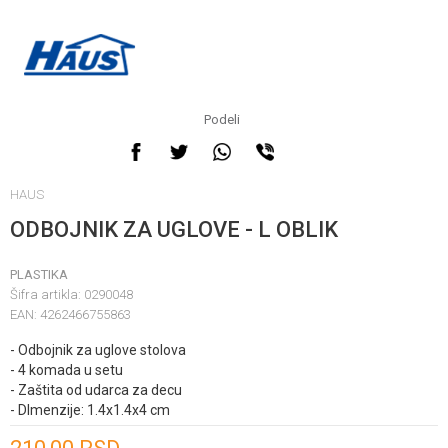
Podeli
HAUS
ODBOJNIK ZA UGLOVE - L OBLIK
PLASTIKA
Šifra artikla:
0290048
EAN:
4262466755863
- Odbojnik za uglove stolova
- 4 komada u setu
- Zaštita od udarca za decu
- DImenzije: 1.4x1.4x4 cm
Unesi količinu