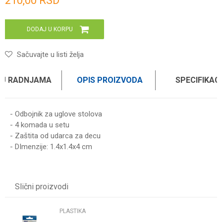
210,00
RSD
DODAJ U KORPU
Sačuvajte u listi želja
 U RADNJAMA
OPIS PROIZVODA
SPECIFIKAC
- Odbojnik za uglove stolova
- 4 komada u setu
- Zaštita od udarca za decu
- DImenzije: 1.4x1.4x4 cm
Karakteristika
Vrednost
Ime/Nadimak
Kategorija
PLASTIKA
Slični proizvodi
Brend
HAUS
Email
PLASTIKA