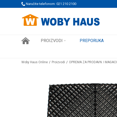
 PORUDŽBINE!
Naručite telefonom: 021 210 2100
SIGURNO PLAĆANJE PLATNIM KARTICAMA
PROIZVODI
PREPORUKA
Woby Haus Online
Proizvodi
OPREMA ZA PRODAVN. I MAGAC