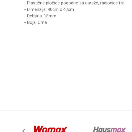
- Plastične pločice pogodne za garaže, radionice i sl.
- Dimenzije: 40cm x 40cm
- Debljina: 18mm
- Boja: Crna
Karakteristika
Vrednost
Ime/Nadimak
Kategorija
POLICE R
Brend
WOMAX
Poruka
Anti-spam zaštita - izračunajte koliko je 2 + 3 :
POŠALJI