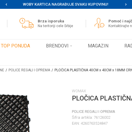
WOBY KARTICA NAGRAĐUJE SVAKU KUPOVINU!
MOG
Brza isporuka
Pomoć i najč
Na teritoriji cele Srbije
Kontaktirajte 
TOP PONUDA
BRENDOVI
MAGAZIN
RA
INE
POLICE REGALI I OPREMA
PLOČICA PLASTIČNA 40CM x 40CM x 18MM CR
WOMAX
PLOČICA PLASTIČN
POLICE REGALI I OPREMA
Šifra artikla:
76126002
EAN:
4260763524847