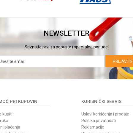
NEWSLETTER
Saznajte prvi za popuste i specijalne ponude!
PRIJAVITE
OĆ PRI KUPOVINI
KORISNIČKI SERVIS
 kupiti
Uslovi korišćenja i prodaje
oruka
Politika privatnosti
ni plaćanja
Reklamacije