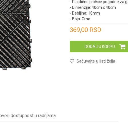
- Plastične pločice pogodne za gar
- Dimenzije: 40cm x 40cm
- Debljina: 18mm
- Boja: Crna
Unesi količinu
369,00
RSD
DODAJ U KORPU
Sačuvajte u listi želja
overi dostupnost u radnjama