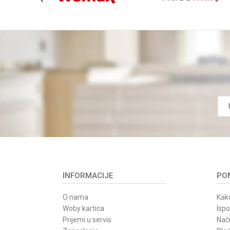
INFORMACIJE
POM
O nama
Kako
Woby kartica
Isp
Prijemi u servis
Nači