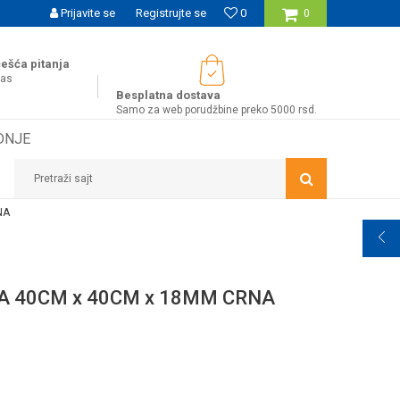
UĆNOST BESPLATNE ISPORUKE ZA WEB PORUDŽBINE!
Prijavite se
Registrujte se
0
0
ešća pitanja
nas
Besplatna dostava
Samo za web porudžbine preko 5000 rsd.
DNJE
Pretraži sajt
NA
A 40CM x 40CM x 18MM CRNA