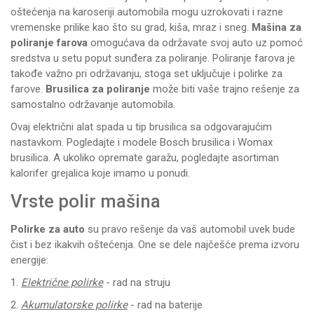
oštećenja na karoseriji automobila mogu uzrokovati i razne
vremenske prilike kao što su grad, kiša, mraz i sneg.
Mašina za
poliranje farova
omogućava da održavate svoj auto uz pomoć
sredstva u setu poput sunđera za poliranje. Poliranje farova je
takođe važno pri održavanju, stoga set uključuje i polirke za
farove.
Brusilica za poliranje
može biti vaše trajno rešenje za
samostalno održavanje automobila.
Ovaj
električni alat
spada u tip
brusilica
sa odgovarajućim
nastavkom. Pogledajte i modele
Bosch brusilica
i
Womax
brusilica
. A ukoliko opremate garažu, pogledajte asortiman
kalorifer
grejalica koje imamo u ponudi.
Vrste polir mašina
Polirke za auto
su pravo rešenje da vaš automobil uvek bude
čist i bez ikakvih oštećenja. One se dele najčešće prema izvoru
energije:
1.
Električne polirke
- rad na struju
2.
Akumulatorske polirke
- rad na baterije