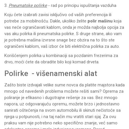
3.
Pneumatske polirke
- rad po principu ispuštanja vazduha
Koju ćete izabrati zavisi isključivo od vaših preferencija ili
potrebe za mobilnošću. Dakle, ukoliko želite
polir mašinu
koja
vas neće ograničavati kablom, onda je možda najbolja opcija za
vas aku polirka ili pneumatska polirke. S druge strane, ako vam
je potrebna mašina izvrsne snage bez obzira na to što ste
ograničeni kablom, vaš izbor će biti električna polirka za auto.
Korišćenjem polirka u kombinaciji sa
pozdanim frezerima za
drvo
, moći ćete da obradite bilo koji komad drveta.
Polirke - višenamenski alat
Zašto biste izdvajali velike sume novca da platite majstora kada
mnogo od navedenih problema možete rešiti sami? Oprema za
poliranje je efikasno i dugotrajne rešenje za vas. Bez mnogo
napora, uz odgovarajuću opremu, možete brzo i jednostavno
sanirati oštećenja na svom automobilu ili skinuti nečistoće sa
njega u potpunosti, i na taj način mu vratiti stari sjaj. Za ovu
praksu vam nije potrebno neko specifično znanje, već samo