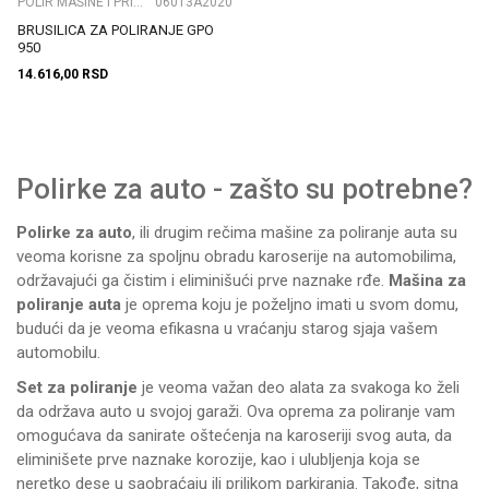
POLIR MAŠINE I PRIBOR
06013A2020
BRUSILICA ZA POLIRANJE GPO
950
14.616,00
RSD
Polirke za auto - zašto su potrebne?
Polirke za auto
, ili drugim rečima mašine za poliranje auta su
veoma korisne za spoljnu obradu karoserije na automobilima,
održavajući ga čistim i eliminišući prve naznake rđe.
Mašina za
poliranje auta
je oprema koju je poželjno imati u svom domu,
budući da je veoma efikasna u vraćanju starog sjaja vašem
automobilu.
Set za poliranje
je veoma važan deo alata za svakoga ko želi
da održava auto u svojoj garaži. Ova oprema za poliranje vam
omogućava da sanirate oštećenja na karoseriji svog auta, da
eliminišete prve naznake korozije, kao i ulubljenja koja se
neretko dese u saobraćaju ili prilikom parkiranja. Takođe, sitna