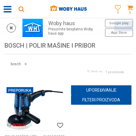
0
0
Woby haus
SIGURNO PLAĆANJE PLATNIM KARTICAMA
Google play
Filteri
Sortiraj
Preuzmite besplatno Woby
App Store
haus app
BOSCH | POLIR MAŠINE I PRIBOR
bosch
Obriši sve
1
proizvoda
UPOREĐIVANJE
FILTERI PROIZVODA