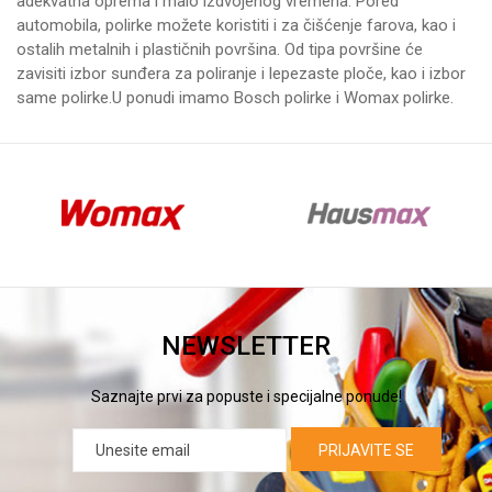
adekvatna oprema i malo izdvojenog vremena. Pored
automobila, polirke možete koristiti i za čišćenje farova, kao i
ostalih metalnih i plastičnih površina. Od tipa površine će
zavisiti izbor sunđera za poliranje i lepezaste ploče, kao i izbor
same polirke.U ponudi imamo
Bosch polirke
i
Womax polirke
.
NEWSLETTER
Saznajte prvi za popuste i specijalne ponude!
PRIJAVITE SE