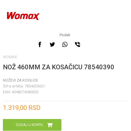
Podeli
WOMAX
NOŽ 460MM ZA KOSAČICU 78540390
NOŽEVI ZA KOSILICE
Šifra artikla:
7854039001
EAN:
4048374086820
Unesi količinu
1.319,00
RSD
DODAJ U KORPU