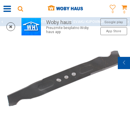
0
0
Woby haus
WOBY KARTICA NAGRAĐUJE SVAKU KUPOVINU!
Google play
Preuzmite besplatno Woby
App Store
haus app