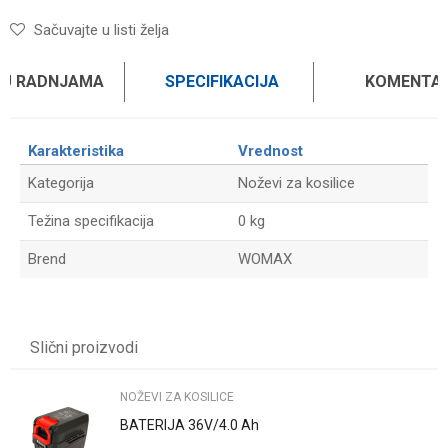
Sačuvajte u listi želja
 U RADNJAMA
SPECIFIKACIJA
KOMENTAR
Karakteristika
Vrednost
Kategorija
Noževi za kosilice
Težina specifikacija
0 kg
Brend
WOMAX
Ime/Nadimak
Slični proizvodi
Email
NOŽEVI ZA KOSILICE
BATERIJA 36V/4.0 Ah
Poruka