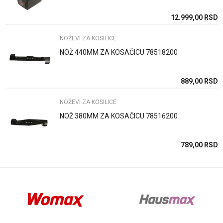
SD
12.999,00
RSD
NOŽEVI ZA KOSILICE
NOŽ 440MM ZA KOSAČICU 78518200
Anti-spam zaštita - izračunajte koliko je 9 - 4 :
SD
889,00
RSD
NOŽEVI ZA KOSILICE
POŠALJI
NOŽ 380MM ZA KOSAČICU 78516200
SD
789,00
RSD