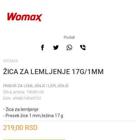
Podeli
WOMAX
ŽICA ZA LEMLJENJE 17G/1MM
PRIBOR ZA LEMLJENJE I LEPLJENJE
Šifra artikla:
74503106
EAN:
4048374049702
- Žica za lemljenje
- Presek žice 1 mm,težina 17 g
Unesi količinu
219,00
RSD