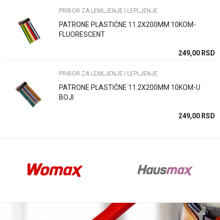
PRIBOR ZA LEMLJENJE I LEPLJENJE
PATRONE PLASTIČNE 11.2X200MM 10KOM-
FLUORESCENT
Anti-spam zaštita - izračunajte koliko je 2 + 3 :
SD
249,00
RSD
PRIBOR ZA LEMLJENJE I LEPLJENJE
POŠALJI
PATRONE PLASTIČNE 11.2X200MM 10KOM-U
BOJI
SD
249,00
RSD