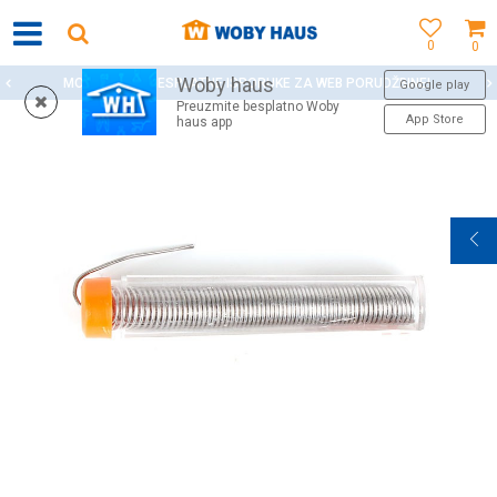
0
0
Woby haus
MOGUĆNOST BESPLATNE ISPORUKE ZA WEB PORUDŽBINE!
Google play
Preuzmite besplatno Woby
App Store
haus app