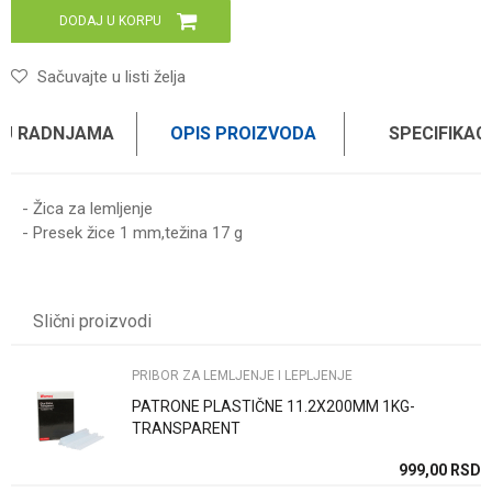
DODAJ U KORPU
Sačuvajte u listi želja
 U RADNJAMA
OPIS PROIZVODA
SPECIFIKAC
- Žica za lemljenje
- Presek žice 1 mm,težina 17 g
Karakteristika
Vrednost
Ime/Nadimak
Kategorija
PRIBOR ZA LEMLJENJE I LEPLJENJE
Slični proizvodi
Brend
WOMAX
Email
PRIBOR ZA LEMLJENJE I LEPLJENJE
PATRONE PLASTIČNE 11.2X200MM 1KG-
Poruka
TRANSPARENT
SD
999,00
RSD