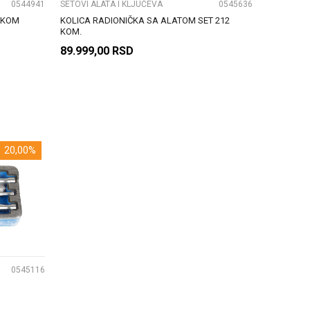
0544941
SETOVI ALATA I KLJUČEVA
0545636
3 KOM
KOLICA RADIONIČKA SA ALATOM SET 212
KOM.
89.999,00
RSD
DODAJ U KORPU
20,00
%
0545116