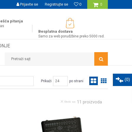
UĆNOST BESPLATNE ISPORUKE ZA WEB PORUDŽBINE!
Prijavite se
Registrujte se
0
0
ešća pitanja
nas
Besplatna dostava
Samo za web porudžbine preko 5000 rsd.
DNJE
Pretraži sajt
(
0
)
Prikaži
po strani
11
proizvoda
Obriši sve