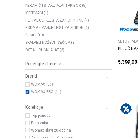
KERAMIČ I STAKL. ALAT I PRIBOR
(5)
ISPITIVAČI
(1)
HEFTALICE, KLEŠTA ZA POP NITNE
(4)
PODMAZIVANJE I PIŠT ZA SILIKON
(1)
ČEKIĆI
(19)
SETOVI ALA
SKALPELI NOŽEVI I SEČIVA
(3)
KLJUČ NAS
OSTALI RUČNI ALAT
(3)
5.399,00
Resetujte filtere
Brend
WOMAX (36)
WOMAX PRO (11)
Kolekcije
Top ponuda
Preporuka
Womax slavi 20 godina
Akcija Bosch - Super cena