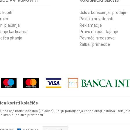
OĆ PRI KUPOVINI
KORISNIČKI SERVIS
 kupiti
Uslovi korišćenja i prodaje
oruka
Politika privatnosti
ni plaćanja
Reklamacije
ćanje karticama
Pravo na odustajanje
ešća pitanja
Povraćaj sredstava
Žalbe i primedbe
ca koristi kolačiće
, naš sajt koristi cookies (kolačiće) u cilju poboljšanja korisničkog iskustva. Detalje 
vom sajtu iskazane su u dinarima. PDV je uračunat u mp cenu. Zadržavamo pravo promene cene b
stranici politika privatnosti.
udu prikazani sa ispravnim nazivima, karakteristikama, fotografijama i cenama. Ipak, ne možemo g
potpunosti ispravne. Molimo Vas da pre svake velike porudžbine, za detaljnije informacije o proizvod