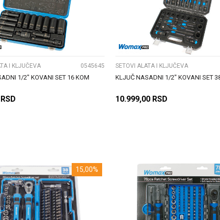
UPOREDI
UPOREDI
TA I KLJUČEVA
0545645
SETOVI ALATA I KLJUČEVA
ADNI 1/2" KOVANI SET 16 KOM
KLJUČ NASADNI 1/2" KOVANI SET 3
RSD
10.999,00
RSD
DODAJ U KORPU
DODAJ U KORPU
15,00
%
UPOREDI
UPOREDI