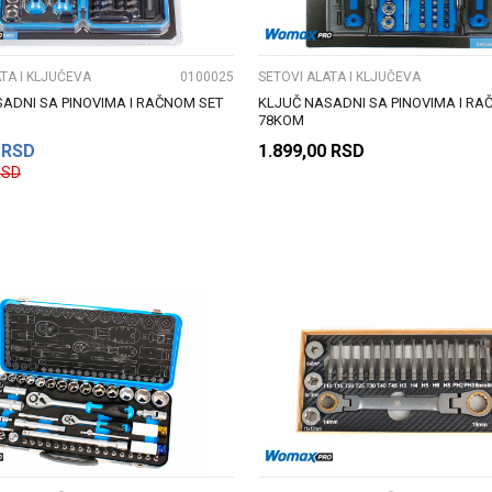
TA I KLJUČEVA
0100025
SETOVI ALATA I KLJUČEVA
ADNI SA PINOVIMA I RAČNOM SET
KLJUČ NASADNI SA PINOVIMA I RA
78KOM
RSD
1.899,00
RSD
RSD
DODAJ U KORPU
DODAJ U KORPU
UPOREDI
UPOREDI