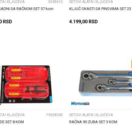
TA I KLJUČEVA
0545610
SETOVI ALATA I KLJUČEVA
SADNI SA RAČNOM SET 57 kom
KLJUČ OKASTI SA PINOVIMA SET 2
0
RSD
4.199,00
RSD
DODAJ U KORPU
DODAJ U KORPU
UPOREDI
UPOREDI
TA I KLJUČEVA
79008345
SETOVI ALATA I KLJUČEVA
DE SET 8 KOM
RAČNA 90 ZUBA SET 3 KOM