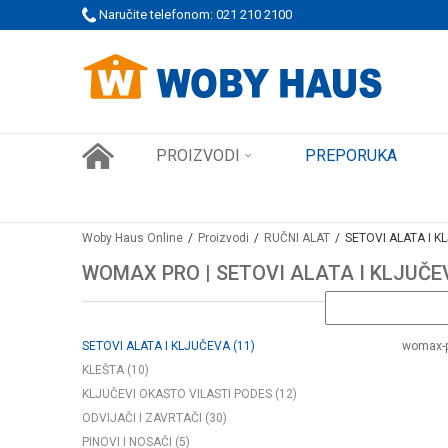
 PORUDŽBINE!
Naručite telefonom: 021 210 2100
SIGURNO PLAĆANJE PLATNIM KARTICAMA
PROIZVODI
PREPORUKA
Woby Haus Online
Proizvodi
RUČNI ALAT
SETOVI ALATA I K
WOMAX PRO | SETOVI ALATA I KLJUČE
SETOVI ALATA I KLJUČEVA
(11)
womax-
KLEŠTA
(10)
KLJUČEVI OKASTO VILASTI PODES
(12)
ODVIJAČI I ZAVRTAČI
(30)
PINOVI I NOSAČI
(5)