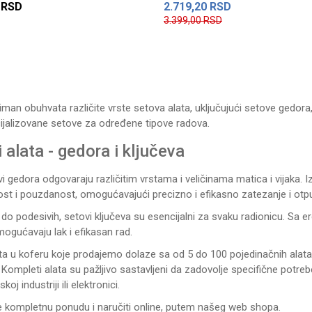
RSD
2.719,20
RSD
3.399,00
RSD
DODAJ U KORPU
DODAJ U KORPU
man obuhvata različite vrste setova alata, uključujući setove gedora,
cijalizovane setove za određene tipove radova.
 alata - gedora i ključeva
i gedora odgovaraju različitim vrstama i veličinama matica i vijaka. Iz
ost i pouzdanost, omogućavajući precizno i efikasno zatezanje i otpu
 do podesivih, setovi ključeva su esencijalni za svaku radionicu. Sa
mogućavaju lak i efikasan rad.
ta u koferu koje prodajemo dolaze sa od 5 do 100 pojedinačnih alata il
 Kompleti alata su pažljivo sastavljeni da zadovolje specifične potre
oj industriji ili elektronici.
e kompletnu ponudu i naručiti online, putem našeg web shopa.