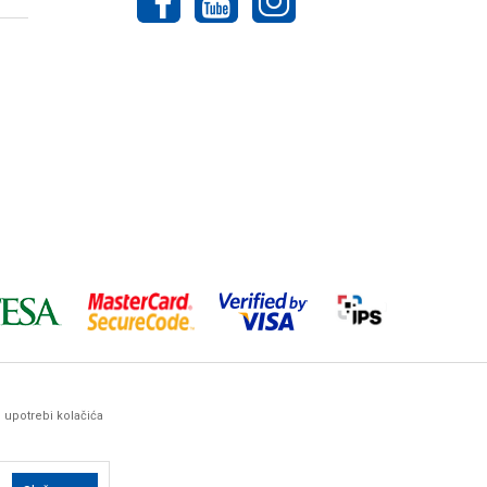
o upotrebi kolačića
ez prethodne najave. Woby Haus maksimalno koristi sve svoje
arantovati da su sve navedene informacije i
ima, kontaktirate naše komercijaliste.