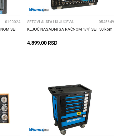
0100024
SETOVI ALATA I KLJUČEVA
0545649
ČNOM SET
KLJUČ NASADNI SA RAČNOM 1/4" SET 50 kom
4.899,00
RSD
DODAJ U KORPU
UPOREDI