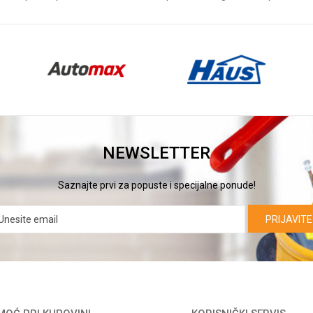
NEWSLETTER
Saznajte prvi za popuste i specijalne ponude!
PRIJAVITE