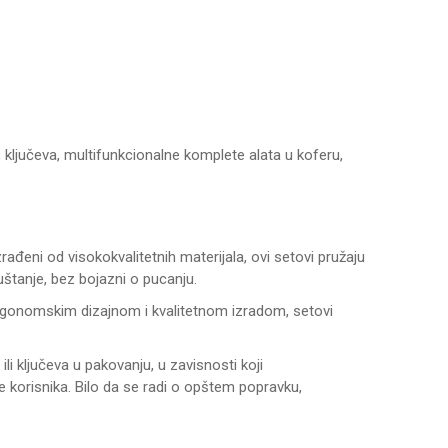
 ključeva, multifunkcionalne komplete alata u koferu,
rađeni od visokokvalitetnih materijala, ovi setovi pružaju
štanje, bez bojazni o pucanju.
 ergonomskim dizajnom i kvalitetnom izradom, setovi
i ključeva u pakovanju, u zavisnosti koji
be korisnika. Bilo da se radi o opštem popravku,