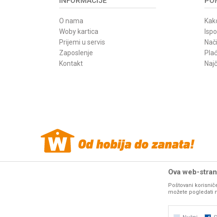
INFORMACIJE
POM
O nama
Kako
Woby kartica
Isp
Prijemi u servis
Nači
Zaposlenje
Pla
Kontakt
Najč
Ova web-strani
Poštovani korisniče
Woby Haus internet prodaja alata. Sve cene
mašina i alata
na o
možete pogledati na 
resurse da Vam svi artikli na ovom sajtu b
fotografije artikala na ovom sajtu u 