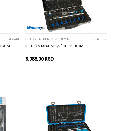
UPOREDI
0545644
SETOVI ALATA I KLJUČEVA
0545657
8 KOM
KLJUČ NASADNI 1/2" SET 25 KOM
8.988,00
RSD
DODAJ U KORPU
UPOREDI