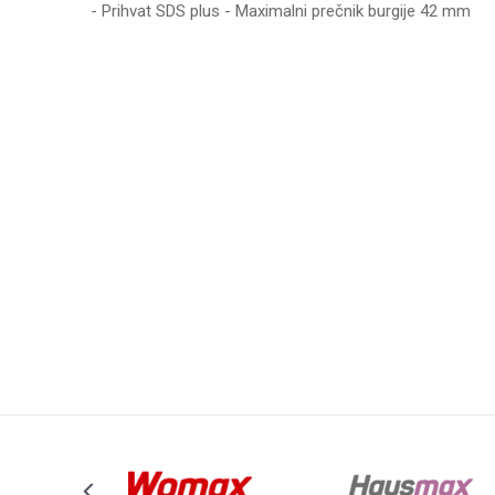
- Prihvat SDS plus - Maximalni prečnik burgije 42 mm
UPUTSTVO ZA KORIŠĆENJE
Ime/Nadimak
Preuzmite uputstvo
Poruka
Anti-spam zaštita - izračunajte koliko je 2 + 3 :
POŠALJI