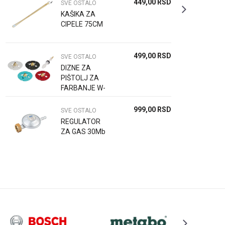
449,00
RSD
SVE OSTALO
KAŠIKA ZA
CIPELE 75CM
499,00
RSD
SVE OSTALO
DIZNE ZA
PIŠTOLJ ZA
FARBANJE W-
EFP 500 i 700
999,00
RSD
SVE OSTALO
REGULATOR
ZA GAS 30Mb