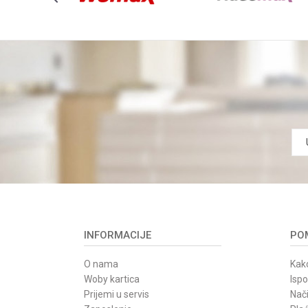
INFORMACIJE
POM
O nama
Kako
Woby kartica
Isp
Prijemi u servis
Nači