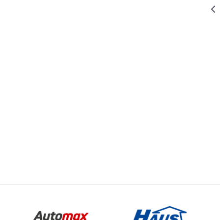
3.199,00
RSD
SVE OSTALO
IGRAČKA
Email
RADNI STO
SA ALATOM
SET
1.399,00
RSD
SVE OSTALO
IGRAČKA
TESTERA
1.139,00
RSD
SVE OSTALO
IGRAČKA
BUŠILICA SET
4 KOM