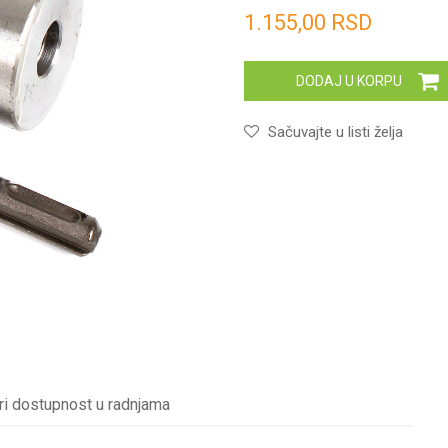
Unesi količinu
1.155,00
RSD
DODAJ U KORPU
Sačuvajte u listi želja
ri dostupnost u radnjama