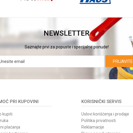
NEWSLETTER
Saznajte prvi za popuste i specijalne ponude!
PRIJAVITE
OĆ PRI KUPOVINI
KORISNIČKI SERVIS
 kupiti
Uslovi korišćenja i prodaje
oruka
Politika privatnosti
ni plaćanja
Reklamacije