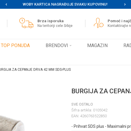
WOBY KARTICA NAGRAĐUJE SVAKU KUPOVINU!
MOG
Brza isporuka
Pomoć i najč
Na teritoriji cele Srbije
Kontaktirajte 
TOP PONUDA
BRENDOVI
MAGAZIN
RA
URGIJA ZA CEPANJE DRVA 42 MM SDS-PLUS
BURGIJA ZA CEPAN
SVE OSTALO
Šifra artikla:
0105042
EAN:
4260763522850
- Prihvat SDS plus - Maximalni p