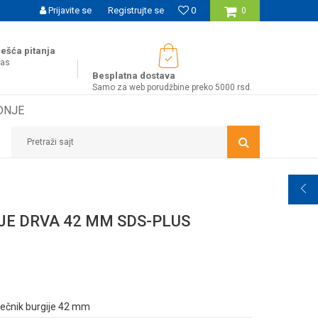
UĆNOST BESPLATNE ISPORUKE ZA WEB PORUDŽBINE!
Prijavite se
Registrujte se
0
0
ešća pitanja
nas
Besplatna dostava
Samo za web porudžbine preko 5000 rsd.
DNJE
Pretraži sajt
JE DRVA 42 MM SDS-PLUS
rečnik burgije 42 mm