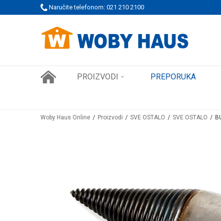
 PORUDŽBINE!
Naručite telefonom: 021 210 2100
SIGURNO PLAĆANJE PLATNIM KARTICAMA
PROIZVODI
PREPORUKA
Woby Haus Online
Proizvodi
SVE OSTALO
SVE OSTALO
B