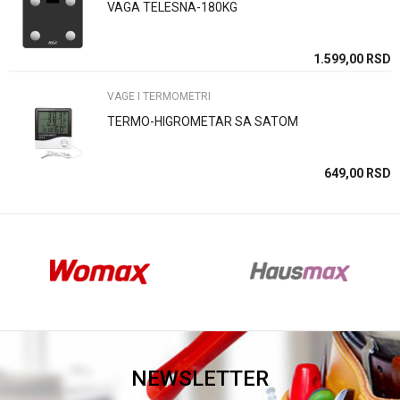
VAGA TELESNA-180KG
Anti-spam zaštita - izračunajte koliko je 9 - 4 :
SD
1.599,00
RSD
VAGE I TERMOMETRI
POŠALJI
TERMO-HIGROMETAR SA SATOM
SD
649,00
RSD
NEWSLETTER