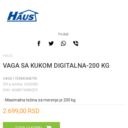
Podeli
HAUS
VAGA SA KUKOM DIGITALNA-200 KG
VAGE I TERMOMETRI
Šifra artikla:
0292082
EAN:
4048374084239
- Maximalna težina za merenje je 200 kg
Unesi količinu
2.699,00
RSD
DODAJ U KORPU