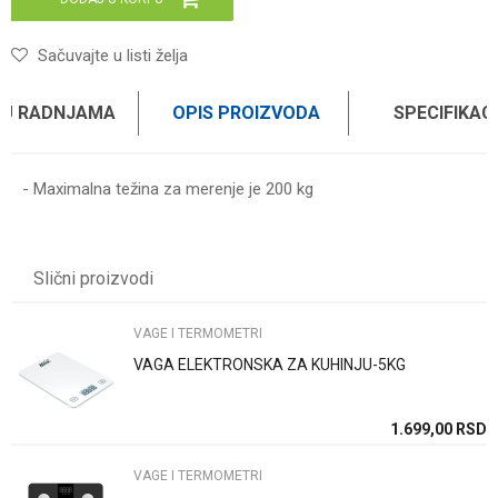
Sačuvajte u listi želja
 U RADNJAMA
OPIS PROIZVODA
SPECIFIKAC
- Maximalna težina za merenje je 200 kg
Karakteristika
Vrednost
Ime/Nadimak
Kategorija
VAGE I TERMOMETRI
Slični proizvodi
Brend
HAUS
Email
VAGE I TERMOMETRI
VAGA ELEKTRONSKA ZA KUHINJU-5KG
Poruka
SD
1.699,00
RSD
VAGE I TERMOMETRI