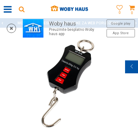
0
0
Woby haus
GUĆNOST BESPLATNE ISPORUKE ZA WEB PORUDŽBINE!
Google play
Preuzmite besplatno Woby
App Store
haus app