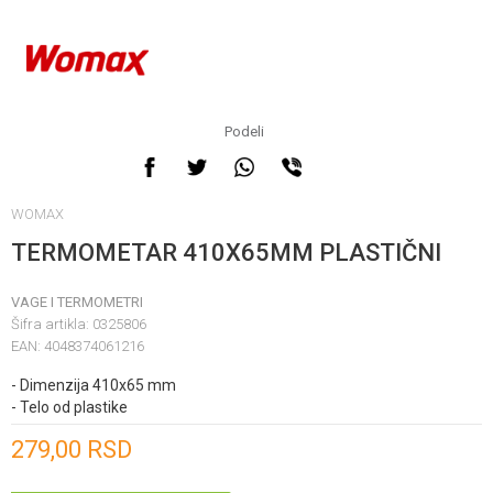
Podeli
WOMAX
TERMOMETAR 410X65MM PLASTIČNI
VAGE I TERMOMETRI
Šifra artikla:
0325806
EAN:
4048374061216
- Dimenzija 410x65 mm
- Telo od plastike
Unesi količinu
279,00
RSD