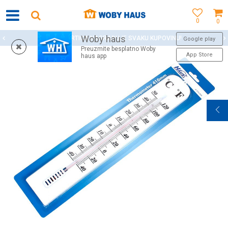
0
0
Woby haus
WOBY KARTICA NAGRAĐUJE SVAKU KUPOVINU!
Google play
Preuzmite besplatno Woby
App Store
haus app