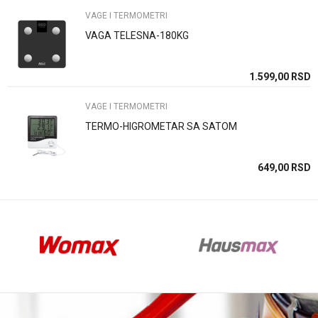
VAGE I TERMOMETRI
VAGA TELESNA-180KG
Anti-spam zaštita - izračunajte koliko je 4 + 1 :
SD
1.599,00
RSD
VAGE I TERMOMETRI
POŠALJI
TERMO-HIGROMETAR SA SATOM
SD
649,00
RSD