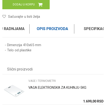
DODAJ U KORPU
Sačuvajte u listi želja
 U RADNJAMA
OPIS PROIZVODA
SPECIFIKAC
- Dimenzija 410x65 mm
- Telo od plastike
Karakteristika
Vrednost
Ime/Nadimak
Kategorija
VAGE I TERMOMETRI
Slični proizvodi
Brend
WOMAX
Email
VAGE I TERMOMETRI
VAGA ELEKTRONSKA ZA KUHINJU-5KG
Poruka
SD
1.699,00
RSD