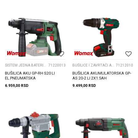
SISTEM JEDNA BATERIJA S20V
71220013
BUŠILICE I ZAVRTAČI AKU.
71212010
BUŠILICA AKU GP-RH S20 LI
BUŠILICA AKUMULATORSKA GP-
EL.PNEUMATSKA
AS 20-2 LI 2X1.5AH
6.959,00
RSD
9.499,00
RSD