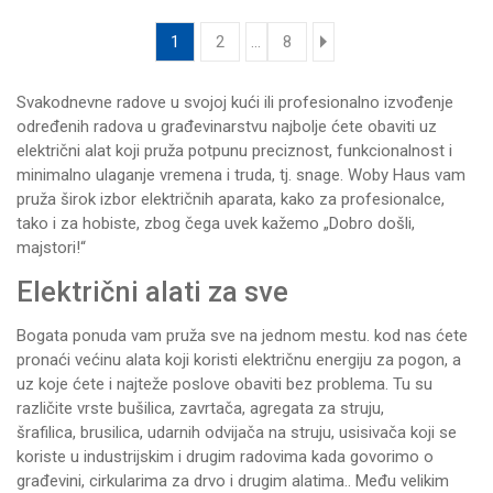
1
2
...
8
Svakodnevne radove u svojoj kući ili profesionalno izvođenje
određenih radova u građevinarstvu najbolje ćete obaviti uz
električni alat koji pruža potpunu preciznost, funkcionalnost i
minimalno ulaganje vremena i truda, tj. snage.
Woby Haus
vam
pruža širok izbor električnih aparata, kako za profesionalce,
tako i za hobiste, zbog čega uvek kažemo „Dobro došli,
majstori!“
Električni alati za sve
Bogata ponuda vam pruža sve na jednom mestu. kod nas ćete
pronaći većinu alata koji koristi električnu energiju za pogon, a
uz koje ćete i najteže poslove obaviti bez problema. Tu su
različite vrste
bušilica
, zavrtača,
agregata za struju
,
šrafilica
,
brusilica
,
udarnih odvijača na struju
, usisivača koji se
koriste u industrijskim i drugim radovima kada govorimo o
građevini,
cirkularima za drvo
i drugim alatima.. Među velikim