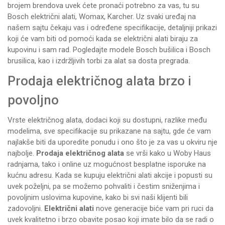
brojem brendova uvek ćete pronaći potrebno za vas, tu su
Bosch električni alati, Womax, Karcher. Uz svaki uređaj na
našem sajtu čekaju vas i određene specifikacije, detaljniji prikazi
koji će vam biti od pomoći kada se električni alati biraju za
kupovinu i sam rad. Pogledajte modele
Bosch bušilica
i
Bosch
brusilica
, kao i izdržljivih
torbi za alat
sa dosta pregrada.
Prodaja električnog alata brzo i
povoljno
Vrste električnog alata, dodaci koji su dostupni, razlike među
modelima, sve specifikacije su prikazane na sajtu, gde će vam
najlakše biti da uporedite ponudu i ono što je za vas u okviru nje
najbolje.
Prodaja električnog alata
se vrši kako u Woby Haus
radnjama
, tako i online uz mogućnost besplatne isporuke na
kućnu adresu. Kada se kupuju električni alati akcije i popusti su
uvek poželjni, pa se možemo pohvaliti i čestim sniženjima i
povoljnim uslovima kupovine, kako bi svi naši klijenti bili
zadovoljni.
Električni alati
nove generacije biće vam pri ruci da
uvek kvalitetno i brzo obavite posao koji imate bilo da se radi o