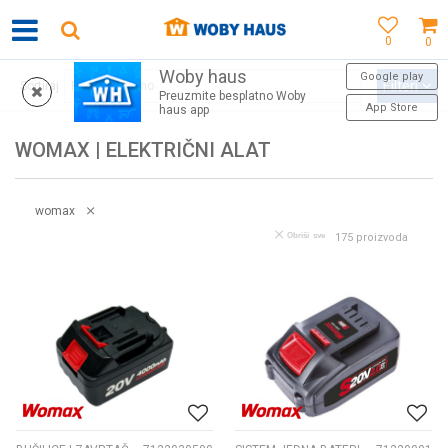
0
0
Woby haus
WOBY KARTICA NAGRAĐUJE SVAKU KUPOVINU!
Google play
Filteri
Sortiraj
Preuzmite besplatno Woby
App Store
haus app
WOMAX | ELEKTRIČNI ALAT
womax
Obriši sve
175
proizvoda