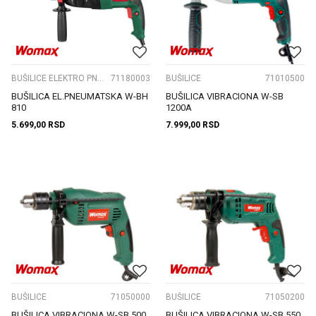
BUŠILICE ELEKTRO PNEUMATSKE
71180003
BUŠILICE
71010500
BUŠILICA EL.PNEUMATSKA W-BH
BUŠILICA VIBRACIONA W-SB
810
1200A
5.699,00
RSD
7.999,00
RSD
BUŠILICE
71050000
BUŠILICE
71050200
BUŠILICA VIBRACIONA W-SB 500
BUŠILICA VIBRACIONA W-SB 550