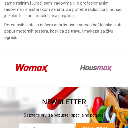
samostalnim i „uradi sam“ radovima ili o profesionalnim
radovima i majstorskom zanatu. Za potrebe radionica u ponudi
je
kalorifer
, kao i ostali tipovi grejalica.
Pored ovih alata, u našem asortimanu imamo i baštenske alate
poput
motornih testera
,
kosilica za travu
, i
makaza za živu
ogradu
.
NEWSLETTER
Saznajte prvi za popuste i specijalne ponude!