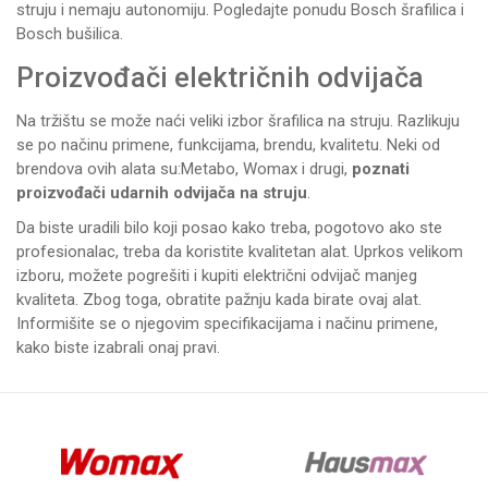
struju i nemaju autonomiju. Pogledajte ponudu
Bosch šrafilica
i
Bosch bušilica
.
Proizvođači električnih odvijača
Na tržištu se može naći veliki izbor šrafilica na struju. Razlikuju
se po načinu primene, funkcijama, brendu, kvalitetu. Neki od
brendova ovih alata su:Metabo,
Womax
i drugi,
poznati
proizvođači udarnih odvijača na struju
.
Da biste uradili bilo koji posao kako treba, pogotovo ako ste
profesionalac, treba da koristite kvalitetan alat. Uprkos velikom
izboru, možete pogrešiti i kupiti električni odvijač manjeg
kvaliteta. Zbog toga, obratite pažnju kada birate ovaj alat.
Informišite se o njegovim specifikacijama i načinu primene,
kako biste izabrali onaj pravi.