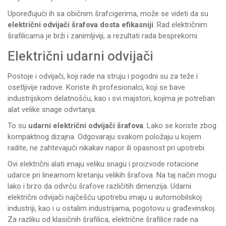
Upoređujući ih sa običnim šrafcigerima, može se videti da su
električni odvijači šrafova dosta efikasniji
. Rad električnim
šrafilicama je brži i zanimljiviji, a rezultati rada besprekorni.
Električni udarni odvijači
Postoje i odvijači, koji rade na struju i pogodni su za teže i
osetljivije radove. Koriste ih profesionalci, koji se bave
industrijskom delatnošću, kao i svi majstori, kojima je potreban
alat velike snage odvrtanja.
To su
udarni električni odvijači šrafova
. Lako se koriste zbog
kompaktnog dizajna. Odgovaraju svakom položaju u kojem
radite, ne zahtevajući nikakav napor ili opasnost pri upotrebi.
Ovi električni alati imaju veliku snagu i proizvode rotacione
udarce pri linearnom kretanju velikih šrafova. Na taj način mogu
lako i brzo da odvrću šrafove različitih dimenzija. Udarni
električni odvijači najčešću upotrebu imaju u automobilskoj
industriji, kao i u ostalim industrijama, pogotovu u građevinskoj.
Za razliku od klasičnih
šrafilica
, električne šrafilice rade na