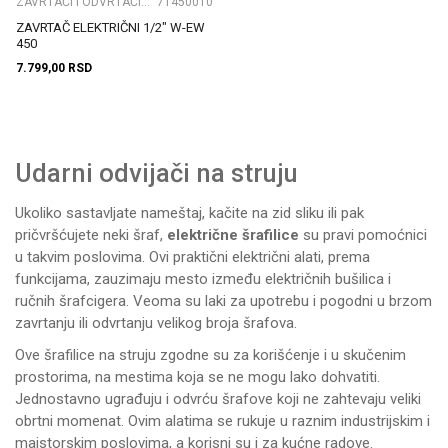
ZAVRTAČI I ODVRTAČI ELEKTRIČNI
71450010
ZAVRTAČ ELEKTRIČNI 1/2" W-EW
450
7.799,00
RSD
Udarni odvijači na struju
Ukoliko sastavljate nameštaj, kačite na zid sliku ili pak
pričvršćujete neki šraf,
električne šrafilice
su pravi pomoćnici
u takvim poslovima. Ovi praktični
električni alati
, prema
funkcijama, zauzimaju mesto između električnih bušilica i
ručnih šrafcigera. Veoma su laki za upotrebu i pogodni u brzom
zavrtanju ili odvrtanju velikog broja šrafova.
Ove šrafilice na struju zgodne su za korišćenje i u skučenim
prostorima, na mestima koja se ne mogu lako dohvatiti.
Jednostavno ugrađuju i odvrću šrafove koji ne zahtevaju veliki
obrtni momenat. Ovim alatima se rukuje u raznim industrijskim i
majstorskim poslovima, a korisni su i za kućne radove.