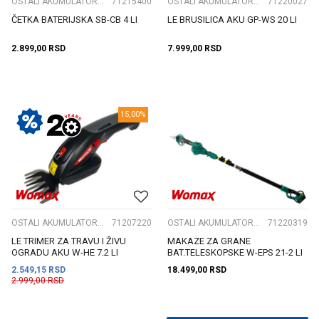
OSTALI AKUMULATORSKI ALAT
71215400
OSTALI AKUMULATORSKI ALAT
71220027
ČETKA BATERIJSKA SB-CB 4 LI
LE BRUSILICA AKU GP-WS 20 LI
2.899,00
RSD
7.999,00
RSD
15,00
%
OSTALI AKUMULATORSKI ALAT
71207220
OSTALI AKUMULATORSKI ALAT
71220319
LE TRIMER ZA TRAVU I ŽIVU
MAKAZE ZA GRANE
OGRADU AKU W-HE 7.2 LI
BAT.TELESKOPSKE W-EPS 21-2 LI
2.549,15
RSD
18.499,00
RSD
2.999,00
RSD