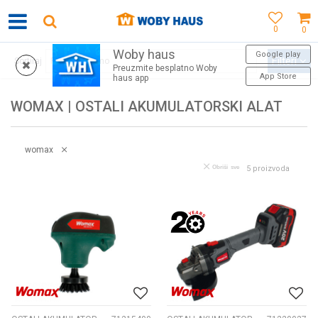
0
0
Woby haus
MOGUĆNOST BESPLATNE ISPORUKE ZA WEB PORUDŽBINE!
Google play
Filteri
Sortiraj
Preuzmite besplatno Woby
App Store
haus app
WOMAX | OSTALI AKUMULATORSKI ALAT
womax
Obriši sve
5
proizvoda