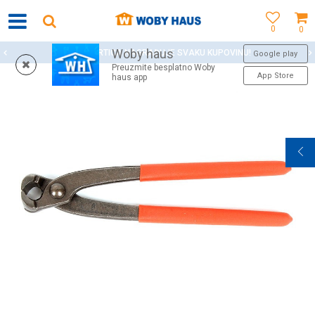
0
0
Woby haus
WOBY KARTICA NAGRAĐUJE SVAKU KUPOVINU!
Google play
Preuzmite besplatno Woby
App Store
haus app