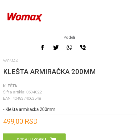
Podeli
WOMAX
KLEŠTA ARMIRAČKA 200MM
KLEŠTA
Šifra artikla:
0534022
EAN:
4048374063548
- Klešta armiracka 200mm
Unesi količinu
499,00
RSD
DODAJ U KORPU