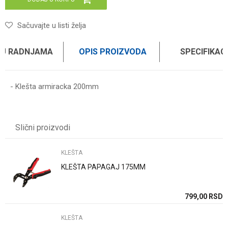
Sačuvajte u listi želja
 U RADNJAMA
OPIS PROIZVODA
SPECIFIKAC
- Klešta armiracka 200mm
Karakteristika
Vrednost
Ime/Nadimak
Kategorija
KLEŠTA
Slični proizvodi
Brend
WOMAX
Email
KLEŠTA
KLEŠTA PAPAGAJ 175MM
Poruka
SD
799,00
RSD
KLEŠTA