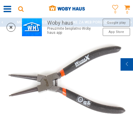
0
0
Woby haus
MOGUĆNOST BESPLATNE ISPORUKE ZA WEB PORUDŽBINE!
Google play
Preuzmite besplatno Woby
App Store
haus app