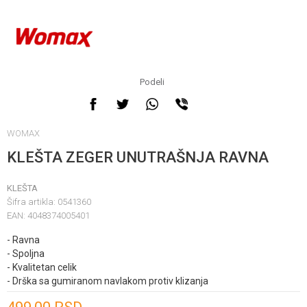
Podeli
WOMAX
KLEŠTA ZEGER UNUTRAŠNJA RAVNA
KLEŠTA
Šifra artikla:
0541360
EAN:
4048374005401
- Ravna
- Spoljna
- Kvalitetan celik
- Drška sa gumiranom navlakom protiv klizanja
Unesi količinu