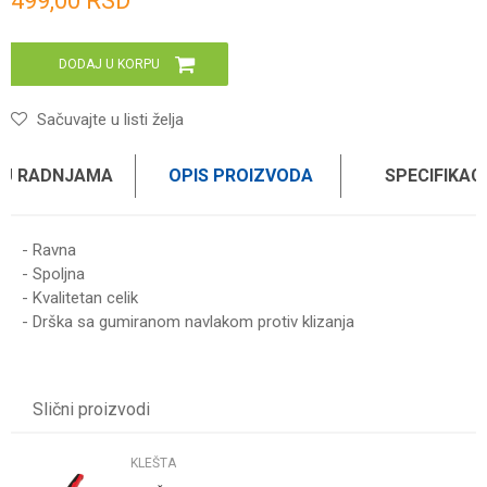
499,00
RSD
DODAJ U KORPU
Sačuvajte u listi želja
 U RADNJAMA
OPIS PROIZVODA
SPECIFIKAC
- Ravna
- Spoljna
- Kvalitetan celik
- Drška sa gumiranom navlakom protiv klizanja
Karakteristika
Vrednost
Ime/Nadimak
Kategorija
KLEŠTA
Slični proizvodi
Brend
WOMAX
Email
KLEŠTA