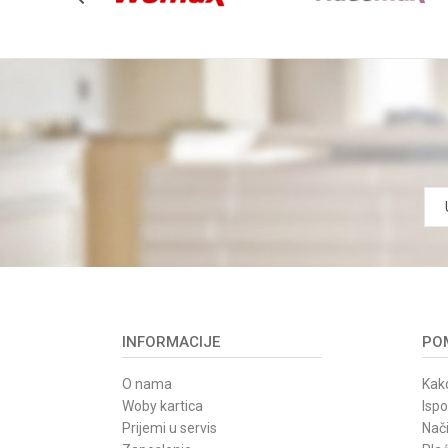
INFORMACIJE
POM
O nama
Kako
Woby kartica
Isp
Prijemi u servis
Nači