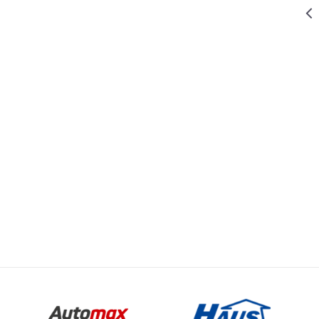
369,00
RSD
KLEŠTA
KLEŠTA
STOLARSKA
180MM
Vrednost
Email
329,00
RSD
KLEŠTA
KLEŠTA
KLEŠTA
STOLARSKA
WOMAX PRO
150MM
1.539,00
RSD
KLEŠTA
KLEŠTA
ELEKTRIČARSKA
SA
TERMINALIMA
SET