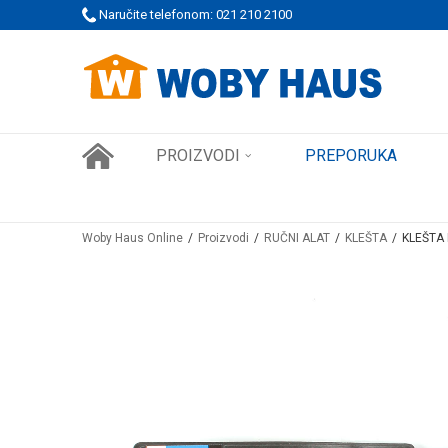
 PORUDŽBINE!
Naručite telefonom: 021 210 2100
SIGURNO PLAĆANJE PLATNIM KARTICAMA
PROIZVODI
PREPORUKA
Woby Haus Online
Proizvodi
RUČNI ALAT
KLEŠTA
KLEŠTA