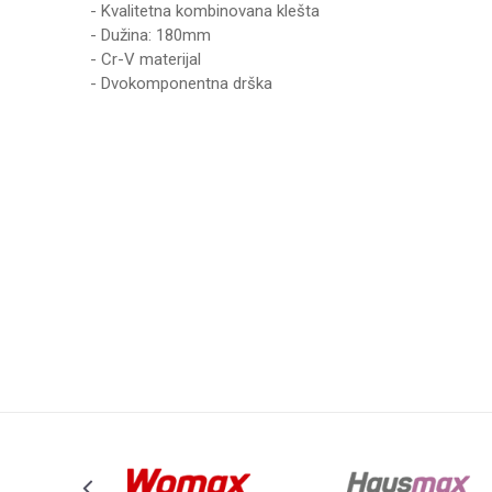
- Kvalitetna kombinovana klešta
- Dužina: 180mm
- Cr-V materijal
- Dvokomponentna drška
Karakteristika
Ime/Nadimak
Kategorija
Brend
Poruka
Anti-spam zaštita - izračunajte koliko je 2 + 3 :
POŠALJI