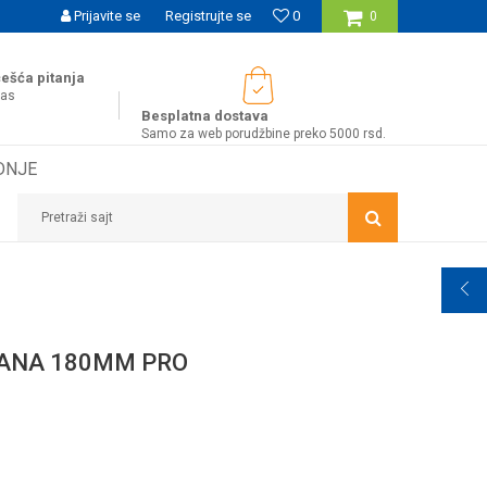
UĆNOST BESPLATNE ISPORUKE ZA WEB PORUDŽBINE!
Prijavite se
Registrujte se
0
0
ešća pitanja
nas
Besplatna dostava
Samo za web porudžbine preko 5000 rsd.
DNJE
Pretraži sajt
ANA 180MM PRO