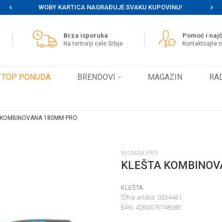
WOBY KARTICA NAGRAĐUJE SVAKU KUPOVINU!
MOG
Brza isporuka
Pomoć i najč
Na teritoriji cele Srbije
Kontaktirajte 
TOP PONUDA
BRENDOVI
MAGAZIN
RA
 KOMBINOVANA 180MM PRO
WOMAX PRO
KLEŠTA KOMBINOV
KLEŠTA
Šifra artikla:
0534461
EAN:
4260676748583