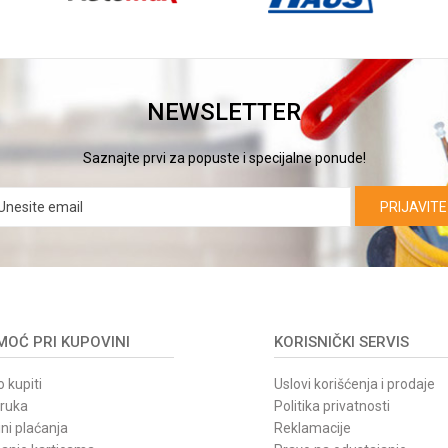
NEWSLETTER
Saznajte prvi za popuste i specijalne ponude!
PRIJAVITE
OĆ PRI KUPOVINI
KORISNIČKI SERVIS
 kupiti
Uslovi korišćenja i prodaje
oruka
Politika privatnosti
ni plaćanja
Reklamacije