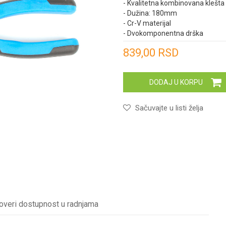
- Kvalitetna kombinovana klešta
- Dužina: 180mm
- Cr-V materijal
- Dvokomponentna drška
Unesi količinu
839,00
RSD
DODAJ U KORPU
Sačuvajte u listi želja
overi dostupnost u radnjama