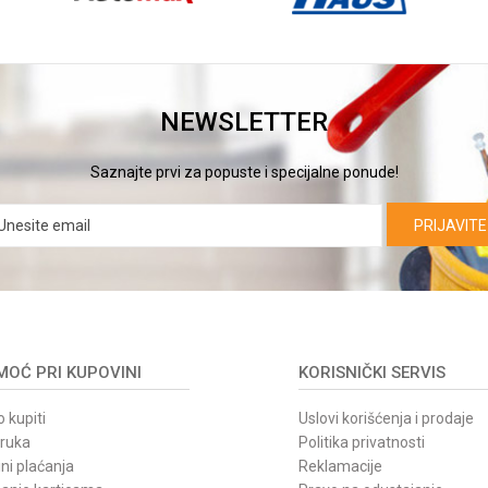
1500
24L
NEWSLETTER
Saznajte prvi za popuste i specijalne ponude!
PRIJAVITE
OĆ PRI KUPOVINI
KORISNIČKI SERVIS
 kupiti
Uslovi korišćenja i prodaje
oruka
Politika privatnosti
ni plaćanja
Reklamacije