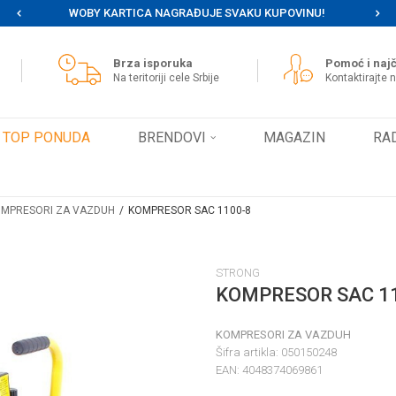
WOBY KARTICA NAGRAĐUJE SVAKU KUPOVINU!
MOG
Brza isporuka
Pomoć i najč
Na teritoriji cele Srbije
Kontaktirajte 
TOP PONUDA
BRENDOVI
MAGAZIN
RA
MPRESORI ZA VAZDUH
KOMPRESOR SAC 1100-8
STRONG
KOMPRESOR SAC 1
KOMPRESORI ZA VAZDUH
Šifra artikla:
050150248
EAN:
4048374069861