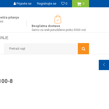
UĆNOST BESPLATNE ISPORUKE ZA WEB PORUDŽBINE!
Prijavite se
Registrujte se
0
0
ešća pitanja
nas
Besplatna dostava
Samo za web porudžbine preko 5000 rsd.
DNJE
Pretraži sajt
100-8