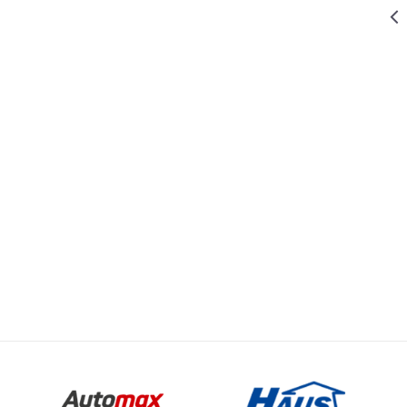
50.999,00
RSD
KOMPRESORI ZA VAZDUH
KOMPRESOR
W-DK 8100 B
59.399,10
RSD
KOMPRESORI ZA VAZDUH
65.999,00
RSD
KOMPRESOR
W-DK 8200 B
Vrednost
Email
28.999,00
RSD
KOMPRESORI ZA VAZDUH
KOMPRESORI ZA VAZDUH
KOMPRESOR
W-DK 850 V
0.02 kg
STRONG
1
178L/min
230V