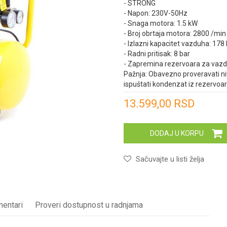
- STRONG
- Napon: 230V-50Hz
- Snaga motora: 1.5 kW
- Broj obrtaja motora: 2800 /min
- Izlazni kapacitet vazduha: 178
- Radni pritisak: 8 bar
- Zapremina rezervoara za vazd
Pažnja: Obavezno proveravati niv
ispuštati kondenzat iz rezervoar
Unesi količinu
13.599,00
RSD
DODAJ U KORPU
Sačuvajte u listi želja
entari
Proveri dostupnost u radnjama