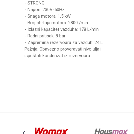
- STRONG
- Napon: 230V-50Hz
- Snaga motora: 1.5 kW
- Broj obrtaja motora: 2800 /min
- Izlazni kapacitet vazduha: 178 L/min
- Radni pritisak: 8 bar
- Zapremina rezervoara za vazduh: 24 L
Pažnja: Obavezno proveravati nivo ulja i
ispuštati kondenzat iz rezervoara.
UPUTSTVO ZA KORIŠĆENJE
Karakteristika
Ime/Nadimak
Preuzmite uputstvo
Kategorija
Težina specifikacija
Poruka
Brend
BROJ CILINDARA
MAX. PROTOK VAZDUHA
NAPON
Anti-spam zaštita - izračunajte koliko je 4 + 1 :