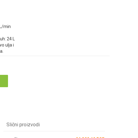
 L/min
uh: 24 L
o ulja i
a.
Slični proizvodi