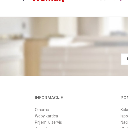
SNAGA (W)
ZAPREMINA REZERVOARA
POŠALJI
INFORMACIJE
POM
O nama
Kako
Woby kartica
Isp
Prijemi u servis
Nači