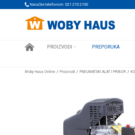
 PORUDŽBINE!
Naručite telefonom: 021 210 2100
SIGURNO PLAĆANJE PLATNIM KARTICAMA
PROIZVODI
PREPORUKA
Woby Haus Online
Proizvodi
PNEUMATSKI ALAT I PRIBOR
KO