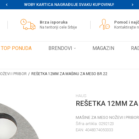
WOBY KARTICA NAGRAĐUJE SVAKU KUPOVINU!
MOG
Brza isporuka
Pomoć i najč
Na teritoriji cele Srbije
Kontaktirajte 
TOP PONUDA
BRENDOVI
MAGAZIN
RA
OŽEVI I PRIBOR
REŠETKA 12MM ZA MAŠINU ZA MESO BR.22
HAUS
REŠETKA 12MM ZA 
MAŠINE ZA MESO NOŽEVI I PRIBOR
Šifra artikla:
0292123
EAN:
4048374050333