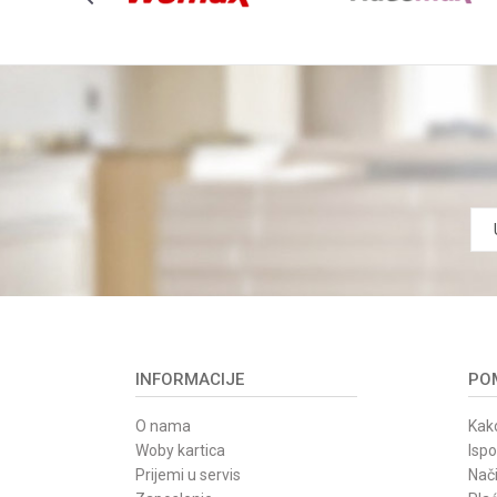
INFORMACIJE
POM
O nama
Kako
Woby kartica
Isp
Prijemi u servis
Nači