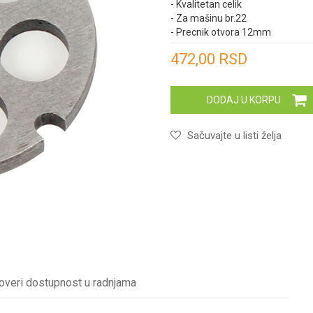
- Kvalitetan celik
- Za mašinu br.22
- Precnik otvora 12mm
Unesi količinu
472,00
RSD
DODAJ U KORPU
Sačuvajte u listi želja
overi dostupnost u radnjama