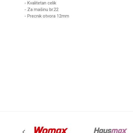
- Kvalitetan celik
- Za mašinu br.22
- Precnik otvora 12mm
Karakteristika
Vrednost
Ime/Nadimak
Kategorija
MAŠINE ZA MESO 
Brend
HAUS
Poruka
Anti-spam zaštita - izračunajte koliko je 9 - 4 :
POŠALJI