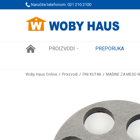
 PORUDŽBINE!
Naručite telefonom: 021 210 2100
SIGURNO PLAĆANJE PLATNIM KARTICAMA
PROIZVODI
PREPORUKA
Woby Haus Online
Proizvodi
FINI KUTAK
MAŠINE ZA MESO N