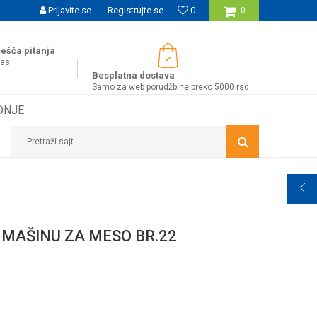
UĆNOST BESPLATNE ISPORUKE ZA WEB PORUDŽBINE!
Prijavite se
Registrujte se
0
0
ešća pitanja
nas
Besplatna dostava
Samo za web porudžbine preko 5000 rsd.
DNJE
Pretraži sajt
MAŠINU ZA MESO BR.22