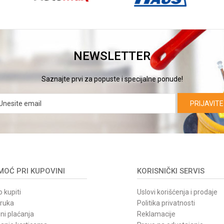
NEWSLETTER
Saznajte prvi za popuste i specijalne ponude!
PRIJAVITE
OĆ PRI KUPOVINI
KORISNIČKI SERVIS
 kupiti
Uslovi korišćenja i prodaje
oruka
Politika privatnosti
ni plaćanja
Reklamacije