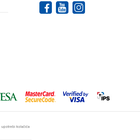
o upotrebi kolačića
ez prethodne najave. Woby Haus maksimalno koristi sve svoje
arantovati da su sve navedene informacije i
ima, kontaktirate naše komercijaliste.