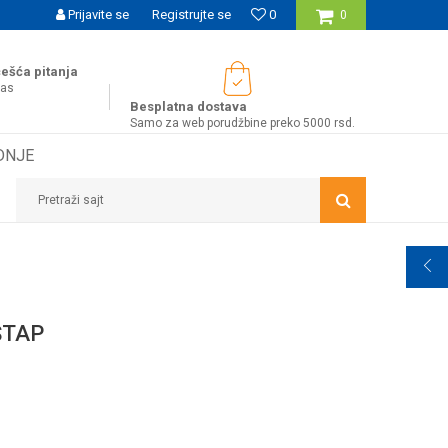
UĆNOST BESPLATNE ISPORUKE ZA WEB PORUDŽBINE!
Prijavite se
Registrujte se
0
0
ešća pitanja
nas
Besplatna dostava
Samo za web porudžbine preko 5000 rsd.
DNJE
Pretraži sajt
ŠTAP