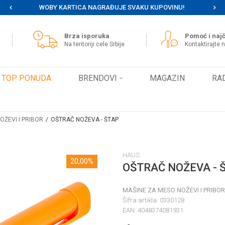
WOBY KARTICA NAGRAĐUJE SVAKU KUPOVINU!
MOG
Brza isporuka
Pomoć i najč
Na teritoriji cele Srbije
Kontaktirajte 
TOP PONUDA
BRENDOVI
MAGAZIN
RA
OŽEVI I PRIBOR
OŠTRAČ NOŽEVA - ŠTAP
HAUS
20,00
%
OŠTRAČ NOŽEVA - 
MAŠINE ZA MESO NOŽEVI I PRIBOR
Šifra artikla:
0330128
EAN:
4048374081931