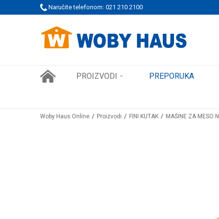
 PORUDŽBINE!
Naručite telefonom: 021 210 2100
SIGURNO PLAĆANJE PLATNIM KARTICAMA
PROIZVODI
PREPORUKA
Woby Haus Online
Proizvodi
FINI KUTAK
MAŠINE ZA MESO N