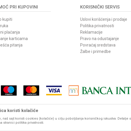
OĆ PRI KUPOVINI
KORISNIČKI SERVIS
 kupiti
Uslovi korišćenja i prodaje
oruka
Politika privatnosti
ni plaćanja
Reklamacije
ćanje karticama
Pravo na odustajanje
ešća pitanja
Povraćaj sredstava
Žalbe i primedbe
ca koristi kolačiće
, naš sajt koristi cookies (kolačiće) u cilju poboljšanja korisničkog iskustva. Detalje 
vom sajtu iskazane su u dinarima. PDV je uračunat u mp cenu. Zadržavamo pravo promene cene b
stranici politika privatnosti.
udu prikazani sa ispravnim nazivima, karakteristikama, fotografijama i cenama. Ipak, ne možemo g
potpunosti ispravne. Molimo Vas da pre svake velike porudžbine, za detaljnije informacije o proizvod