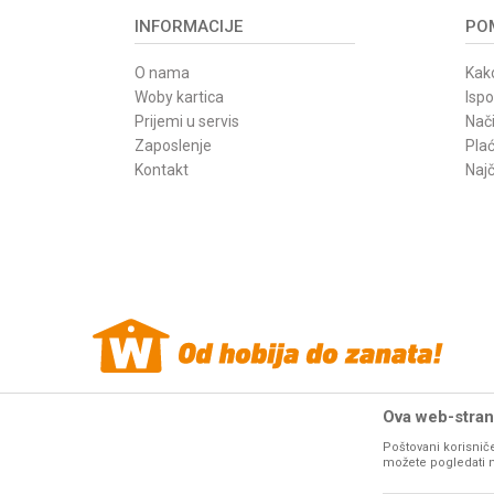
INFORMACIJE
POM
O nama
Kako
Woby kartica
Isp
Prijemi u servis
Nači
Zaposlenje
Pla
Kontakt
Najč
Ova web-strani
Poštovani korisniče
Woby Haus internet prodaja alata. Sve cene
mašina i alata
na o
možete pogledati na 
resurse da Vam svi artikli na ovom sajtu b
fotografije artikala na ovom sajtu u 