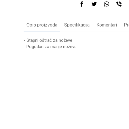
Opis proizvoda
Specifikacija
Komentari
Pr
- Štapni oštrač za noževe
- Pogodan za manje noževe
Karakteristika
Vrednost
Ime/Nadimak
Kategorija
MAŠINE ZA MESO 
Brend
HAUS
Poruka
Anti-spam zaštita - izračunajte koliko je 4 + 1 :