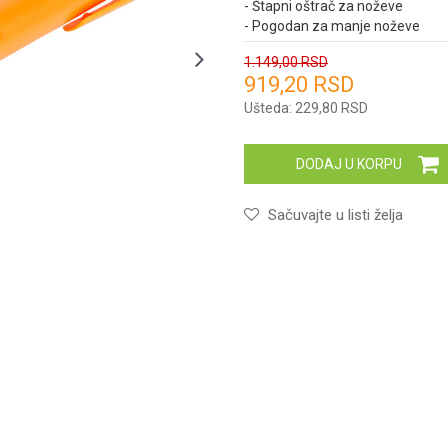
- Štapni oštrač za noževe
- Pogodan za manje noževe
1.149,00
RSD
919,20
RSD
Unesi količinu
Ušteda:
229,80
RSD
DODAJ U KORPU
Sačuvajte u listi želja