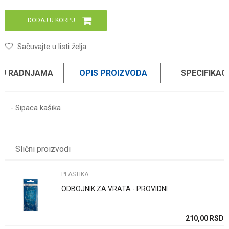
DODAJ U KORPU
Sačuvajte u listi želja
 U RADNJAMA
OPIS PROIZVODA
SPECIFIKAC
- Sipaca kašika
Karakteristika
Vrednost
Ime/Nadimak
Kategorija
PLASTIKA
Slični proizvodi
Brend
HAUS
Email
PLASTIKA
ODBOJNIK ZA VRATA - PROVIDNI
Poruka
SD
210,00
RSD