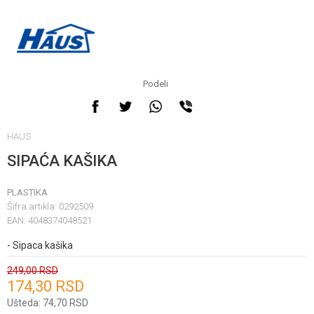
Podeli
HAUS
SIPAĆA KAŠIKA
PLASTIKA
Šifra artikla:
0292509
EAN:
4048374048521
- Sipaca kašika
249,00
RSD
174,30
RSD
Unesi količinu
Ušteda:
74,70
RSD