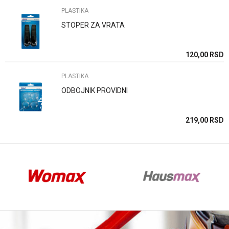
PLASTIKA
STOPER ZA VRATA
Anti-spam zaštita - izračunajte koliko je 6 - 1 :
SD
120,00
RSD
PLASTIKA
POŠALJI
ODBOJNIK PROVIDNI
SD
219,00
RSD