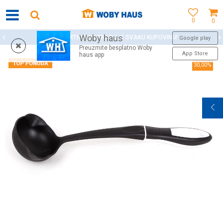
0
0
Woby haus
WOBY KARTICA NAGRAĐUJE SVAKU KUPOVINU!
Google play
Preuzmite besplatno Woby
App Store
haus app
30,00
%