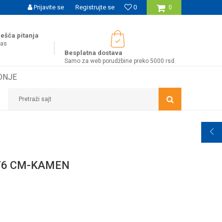
SIGURNO PLAĆANJE PLATNIM KARTICAMA
Prijavite se
Registrujte se
0
WOBY KA
0
ešća pitanja
nas
Besplatna dostava
Samo za web porudžbine preko 5000 rsd.
DNJE
Pretraži sajt
76 CM-KAMEN