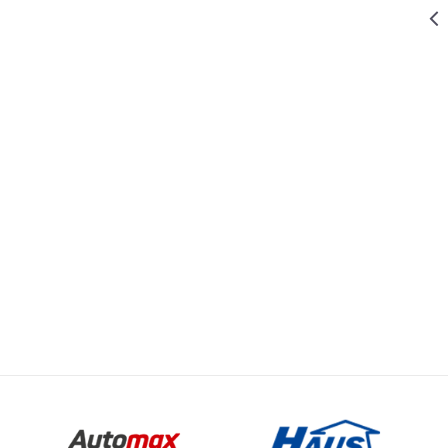
249,00
RSD
PLASTIKA
KLISKO
480MM -
CRVENI
Vrednost
Email
249,00
RSD
PLASTIKA
PLASTIKA
KLISKO
480MM -
0 kg
ZELENI
HAUS
249,00
RSD
PLASTIKA
KLISKO
480MM -
PLAVI