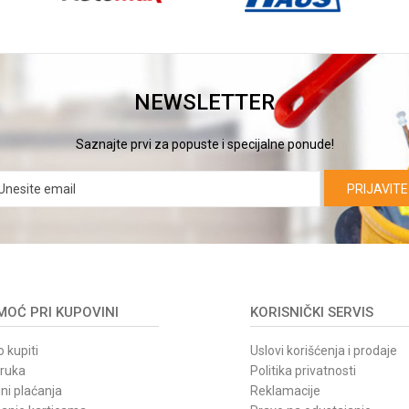
NEWSLETTER
Saznajte prvi za popuste i specijalne ponude!
PRIJAVITE
OĆ PRI KUPOVINI
KORISNIČKI SERVIS
 kupiti
Uslovi korišćenja i prodaje
oruka
Politika privatnosti
ni plaćanja
Reklamacije