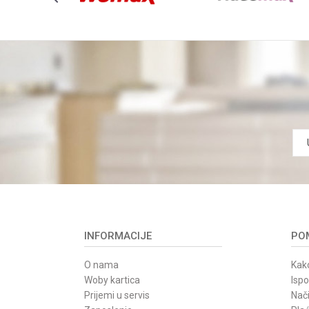
INFORMACIJE
POM
O nama
Kako
Woby kartica
Isp
Prijemi u servis
Nači