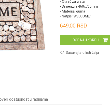
- Otirač za vrata
- Dimenzija 460x760mm
- Materijal guma
- Natpis "WELCOME"
Unesi količinu
649,00
RSD
DODAJ U KORPU
Sačuvajte u listi želja
overi dostupnost u radnjama