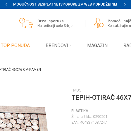
MOGUĆNOST BESPLATNE ISPORUKE ZA WEB PORUDŽBINE!
Brza isporuka
Pomoć i najč
Na teritoriji cele Srbije
Kontaktirajte 
TOP PONUDA
BRENDOVI
MAGAZIN
RA
OTIRAČ 46X76 CM-KAMEN
HAUS
TEPIH-OTIRAČ 46X
PLASTIKA
Šifra artikla:
0290201
EAN:
4048374087247