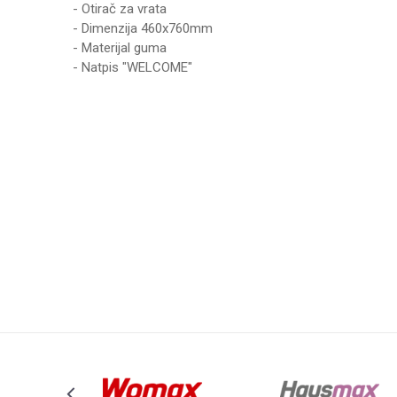
- Otirač za vrata
- Dimenzija 460x760mm
- Materijal guma
- Natpis "WELCOME"
Karakteristika
Ime/Nadimak
Kategorija
Težina specifikacija
Poruka
Brend
Anti-spam zaštita - izračunajte koliko je 2 + 3 :
POŠALJI