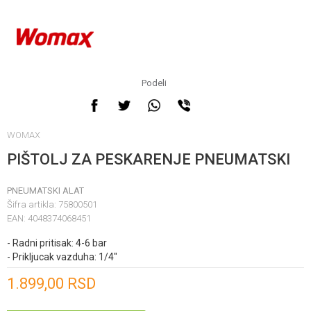
Podeli
WOMAX
PIŠTOLJ ZA PESKARENJE PNEUMATSKI
PNEUMATSKI ALAT
Šifra artikla:
75800501
EAN:
4048374068451
- Radni pritisak: 4-6 bar
- Prikljucak vazduha: 1/4"
Unesi količinu
1.899,00
RSD