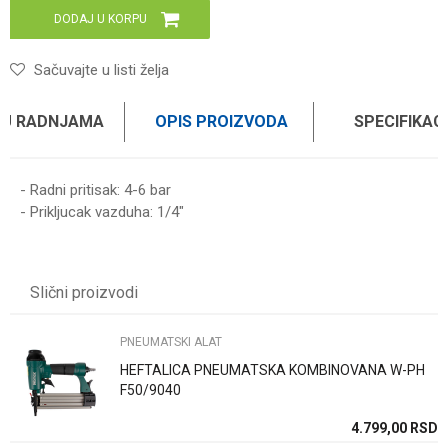
DODAJ U KORPU
Sačuvajte u listi želja
 U RADNJAMA
OPIS PROIZVODA
SPECIFIKAC
- Radni pritisak: 4-6 bar
- Prikljucak vazduha: 1/4"
Karakteristika
Vrednost
Ime/Nadimak
Kategorija
PNEUMATSKI ALAT
Slični proizvodi
Brend
WOMAX
Email
PNEUMATSKI ALAT
HEFTALICA PNEUMATSKA KOMBINOVANA W-PH
Poruka
F50/9040
SD
4.799,00
RSD