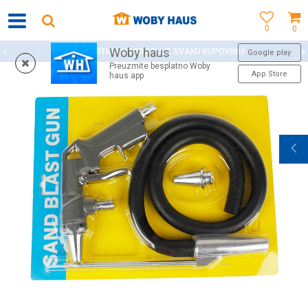
0
0
Woby haus
WOBY KARTICA NAGRAĐUJE SVAKU KUPOVINU!
Google play
Preuzmite besplatno Woby
App Store
haus app