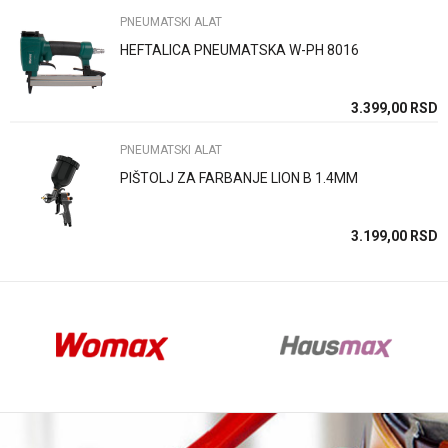
PNEUMATSKI ALAT
HEFTALICA PNEUMATSKA W-PH 8016
Anti-spam zaštita - izračunajte koliko je 2 + 3 :
SD
3.399,00
RSD
PNEUMATSKI ALAT
POŠALJI
PIŠTOLJ ZA FARBANJE LION B 1.4MM
SD
3.199,00
RSD