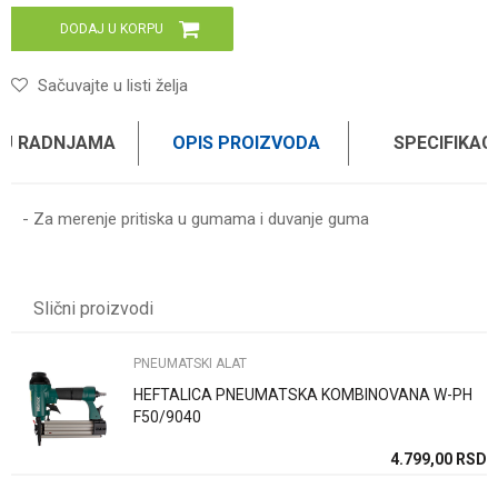
DODAJ U KORPU
Sačuvajte u listi želja
 U RADNJAMA
OPIS PROIZVODA
SPECIFIKAC
- Za merenje pritiska u gumama i duvanje guma
Karakteristika
Vrednost
Ime/Nadimak
Kategorija
PNEUMATSKI ALAT
Slični proizvodi
Brend
WOMAX
Email
PNEUMATSKI ALAT
HEFTALICA PNEUMATSKA KOMBINOVANA W-PH
Poruka
F50/9040
SD
4.799,00
RSD