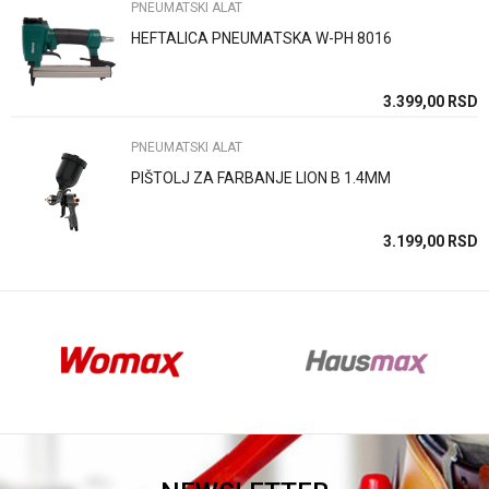
PNEUMATSKI ALAT
HEFTALICA PNEUMATSKA W-PH 8016
Anti-spam zaštita - izračunajte koliko je 4 + 1 :
SD
3.399,00
RSD
PNEUMATSKI ALAT
POŠALJI
PIŠTOLJ ZA FARBANJE LION B 1.4MM
SD
3.199,00
RSD