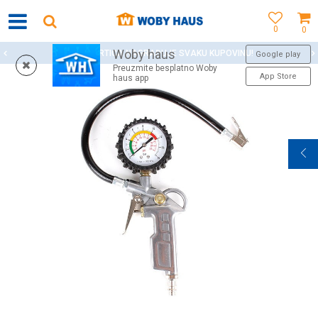
0
0
Woby haus
WOBY KARTICA NAGRAĐUJE SVAKU KUPOVINU!
Google play
Preuzmite besplatno Woby
App Store
haus app