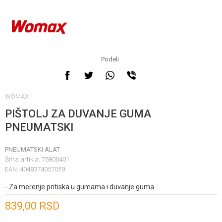
Podeli
WOMAX
PIŠTOLJ ZA DUVANJE GUMA
PNEUMATSKI
PNEUMATSKI ALAT
Šifra artikla:
75800401
EAN:
4048374057059
- Za merenje pritiska u gumama i duvanje guma
Unesi količinu
839,00
RSD