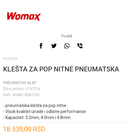
Podeli
WOMAX
KLEŠTA ZA POP NITNE PNEUMATSKA
PNEUMATSKI ALAT
Šifra artikla:
0197214
EAN:
4048374087520
- pneumatska klešta za pop nitne
- Visok kvalitet izrade i odlične performanse
- Kapacitet: 3.2mm, 4.0mm i 4.8mm
Unesi količinu
18.539,00
RSD