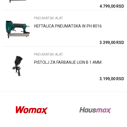
SD
4.799,00
RSD
PNEUMATSKI ALAT
HEFTALICA PNEUMATSKA W-PH 8016
Anti-spam zaštita - izračunajte koliko je 9 - 4 :
SD
3.399,00
RSD
PNEUMATSKI ALAT
POŠALJI
PIŠTOLJ ZA FARBANJE LION B 1.4MM
SD
3.199,00
RSD