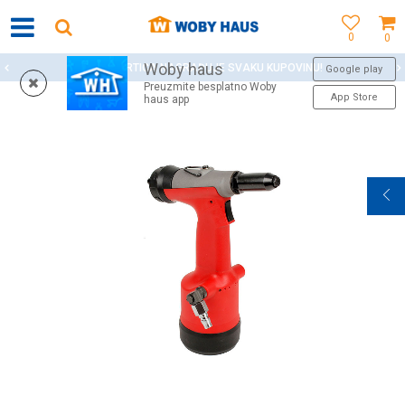
0
0
Woby haus
WOBY KARTICA NAGRAĐUJE SVAKU KUPOVINU!
Google play
Preuzmite besplatno Woby
App Store
haus app