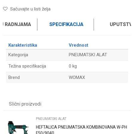
Sačuvajte u listi želja
 U RADNJAMA
SPECIFIKACIJA
UPUTSTV
Karakteristika
Vrednost
Kategorija
PNEUMATSKI ALAT
Težina specifikacija
0 kg
Brend
WOMAX
UPUTSTVO ZA KORIŠĆENJE
Ime/Nadimak
Preuzmite uputstvo
Slični proizvodi
Email
PNEUMATSKI ALAT
HEFTALICA PNEUMATSKA KOMBINOVANA W-PH
Poruka
F50/9040