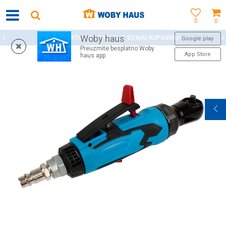
0
0
Woby haus
WOBY KARTICA NAGRAĐUJE SVAKU KUPOVINU!
Google play
Preuzmite besplatno Woby
App Store
haus app