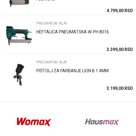
SD
4.799,00
RSD
PNEUMATSKI ALAT
HEFTALICA PNEUMATSKA W-PH 8016
Anti-spam zaštita - izračunajte koliko je 4 + 1 :
SD
3.399,00
RSD
PNEUMATSKI ALAT
POŠALJI
PIŠTOLJ ZA FARBANJE LION B 1.4MM
SD
3.199,00
RSD