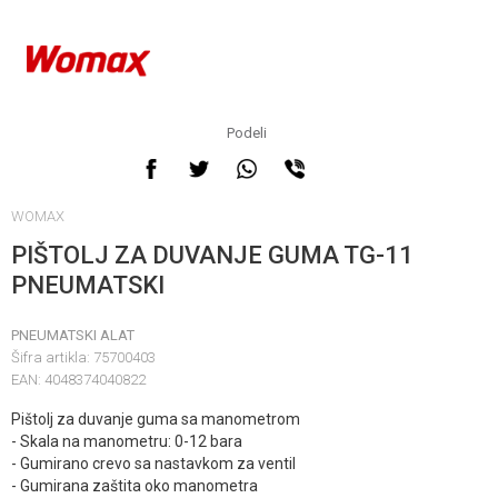
Podeli
WOMAX
PIŠTOLJ ZA DUVANJE GUMA TG-11
PNEUMATSKI
PNEUMATSKI ALAT
Šifra artikla:
75700403
EAN:
4048374040822
Pištolj za duvanje guma sa manometrom
- Skala na manometru: 0-12 bara
- Gumirano crevo sa nastavkom za ventil
- Gumirana zaštita oko manometra