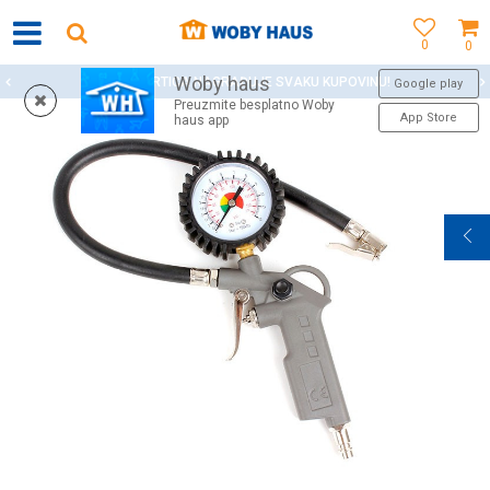
0
0
Woby haus
WOBY KARTICA NAGRAĐUJE SVAKU KUPOVINU!
Google play
Preuzmite besplatno Woby
App Store
haus app