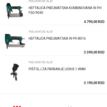
PNEUMATSKI ALAT
HEFTALICA PNEUMATSKA KOMBINOVANA W-PH
Poruka
F50/9040
SD
4.799,00
RSD
PNEUMATSKI ALAT
HEFTALICA PNEUMATSKA W-PH 8016
Anti-spam zaštita - izračunajte koliko je 6 - 1 :
SD
3.399,00
RSD
PNEUMATSKI ALAT
POŠALJI
PIŠTOLJ ZA FARBANJE LION B 1.4MM
SD
3.199,00
RSD