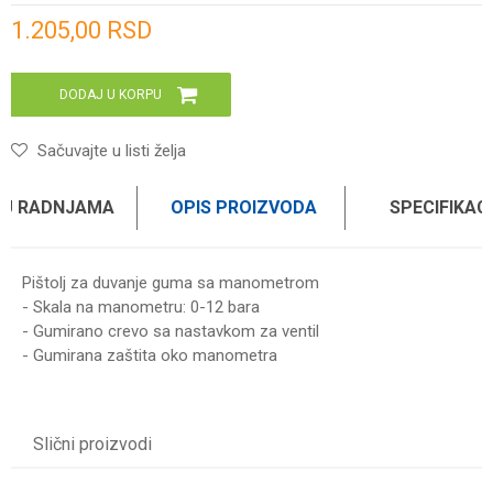
Unesi količinu
1.205,00
RSD
DODAJ U KORPU
Sačuvajte u listi želja
 U RADNJAMA
OPIS PROIZVODA
SPECIFIKAC
Pištolj za duvanje guma sa manometrom
- Skala na manometru: 0-12 bara
- Gumirano crevo sa nastavkom za ventil
- Gumirana zaštita oko manometra
Karakteristika
Vrednost
Ime/Nadimak
Kategorija
PNEUMATSKI ALAT
Slični proizvodi
Brend
WOMAX
Email