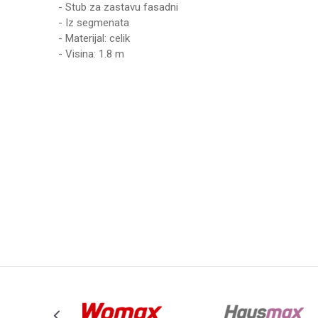
- Stub za zastavu fasadni
- Iz segmenata
- Materijal: celik
- Visina: 1.8 m
Ime/Nadimak
Poruka
Anti-spam zaštita - izračunajte koliko je 4 + 1 :
POŠALJI