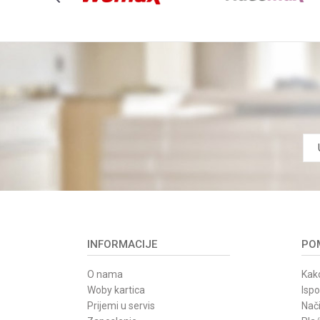
INFORMACIJE
POM
O nama
Kako
Woby kartica
Isp
Prijemi u servis
Nači