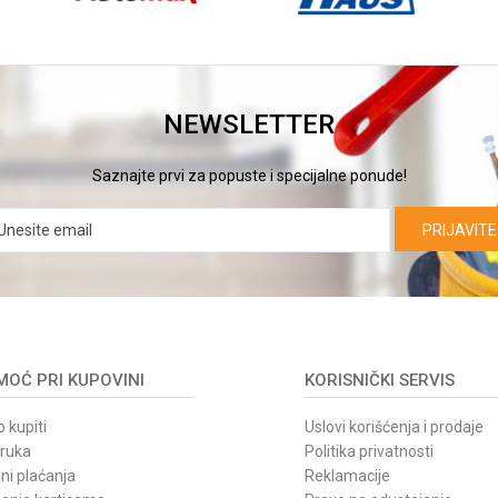
NEWSLETTER
Saznajte prvi za popuste i specijalne ponude!
PRIJAVITE
OĆ PRI KUPOVINI
KORISNIČKI SERVIS
 kupiti
Uslovi korišćenja i prodaje
oruka
Politika privatnosti
ni plaćanja
Reklamacije