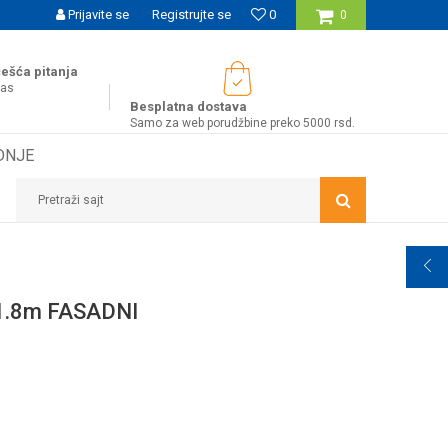
UĆNOST BESPLATNE ISPORUKE ZA WEB PORUDŽBINE!
Prijavite se
Registrujte se
0
0
ešća pitanja
nas
Besplatna dostava
Samo za web porudžbine preko 5000 rsd.
DNJE
Pretraži sajt
1.8m FASADNI