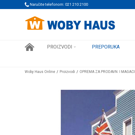
 PORUDŽBINE!
Naručite telefonom: 021 210 2100
SIGURNO PLAĆANJE PLATNIM KARTICAMA
PROIZVODI
PREPORUKA
Woby Haus Online
Proizvodi
OPREMA ZA PRODAVN. I MAGAC