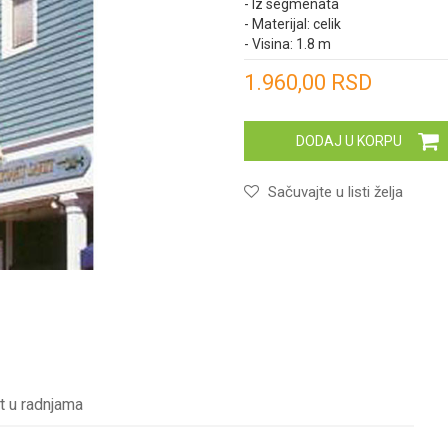
- Iz segmenata
- Materijal: celik
- Visina: 1.8 m
Unesi količinu
1.960,00
RSD
DODAJ U KORPU
Sačuvajte u listi želja
t u radnjama