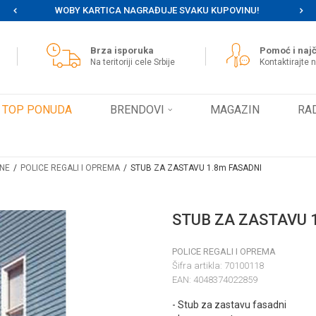
WOBY KARTICA NAGRAĐUJE SVAKU KUPOVINU!
MOG
Brza isporuka
Pomoć i najč
Na teritoriji cele Srbije
Kontaktirajte 
TOP PONUDA
BRENDOVI
MAGAZIN
RA
INE
POLICE REGALI I OPREMA
STUB ZA ZASTAVU 1.8m FASADNI
STUB ZA ZASTAVU 
POLICE REGALI I OPREMA
Šifra artikla:
70100118
EAN:
4048374022859
- Stub za zastavu fasadni